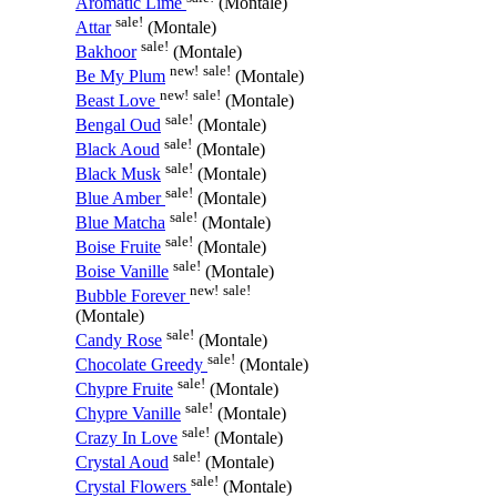
Aromatic Lime
(Montale)
sale!
Attar
(Montale)
sale!
Bakhoor
(Montale)
new!
sale!
Be My Plum
(Montale)
new!
sale!
Beast Love
(Montale)
sale!
Bengal Oud
(Montale)
sale!
Black Aoud
(Montale)
sale!
Black Musk
(Montale)
sale!
Blue Amber
(Montale)
sale!
Blue Matcha
(Montale)
sale!
Boise Fruite
(Montale)
sale!
Boise Vanille
(Montale)
new!
sale!
Bubble Forever
(Montale)
sale!
Candy Rose
(Montale)
sale!
Chocolate Greedy
(Montale)
sale!
Chypre Fruite
(Montale)
sale!
Chypre Vanille
(Montale)
sale!
Crazy In Love
(Montale)
sale!
Crystal Aoud
(Montale)
sale!
Crystal Flowers
(Montale)