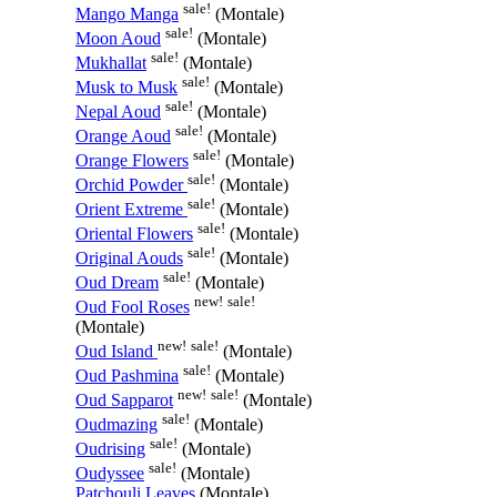
sale!
Mango Manga
(Montale)
sale!
Moon Aoud
(Montale)
sale!
Mukhallat
(Montale)
sale!
Musk to Musk
(Montale)
sale!
Nepal Aoud
(Montale)
sale!
Orange Aoud
(Montale)
sale!
Orange Flowers
(Montale)
sale!
Orchid Powder
(Montale)
sale!
Orient Extreme
(Montale)
sale!
Oriental Flowers
(Montale)
sale!
Original Aouds
(Montale)
sale!
Oud Dream
(Montale)
new!
sale!
Oud Fool Roses
(Montale)
new!
sale!
Oud Island
(Montale)
sale!
Oud Pashmina
(Montale)
new!
sale!
Oud Sapparot
(Montale)
sale!
Oudmazing
(Montale)
sale!
Oudrising
(Montale)
sale!
Oudyssee
(Montale)
Patchouli Leaves
(Montale)