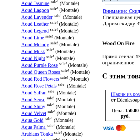
sale!
Aoud Jasmine
(Montale)
sale!
Aoud Lagoon
(Montale)
Внимание: Скид
sale!
Специальная ц
Aoud Lavender
(Montale)
sale!
Дарим скидку 3
Aoud Leather
(Montale)
sale!
Aoud Legend
(Montale)
sale!
Aoud Lime
(Montale)
Wood On Fire
sale!
Aoud Melody
(Montale)
sale!
Aoud Musk
(Montale)
Прямо сейчас
1
sale!
Aoud Night
(Montale)
ограниченное.
sale!
Aoud Purple Rose
(Montale)
sale!
Aoud Queen Roses
(Montale)
С этим то
sale!
Aoud Red Flowers
(Montale)
sale!
Aoud Rose Petals
(Montale)
sale!
Aoud Safran
(Montale)
Шарик из роз
sale!
Aoud Sense
(Montale)
от Edenicsoap
sale!
Aoud Shiny
(Montale)
Цена:
150.00
sale!
Aoud Velvet
(Montale)
руб.
sale!
Aqua Gold
(Montale)
sale!
Aqua Palma
(Montale)
sale!
Arabians Tonka
(Montale)
sale!