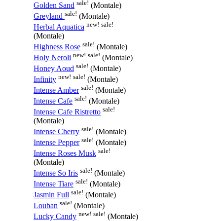
sale!
Golden Sand
(Montale)
sale!
Greyland
(Montale)
new!
sale!
Herbal Aquatica
(Montale)
sale!
Highness Rose
(Montale)
new!
sale!
Holy Neroli
(Montale)
sale!
Honey Aoud
(Montale)
new!
sale!
Infinity
(Montale)
sale!
Intense Amber
(Montale)
sale!
Intense Cafe
(Montale)
sale!
Intense Cafe Ristretto
(Montale)
sale!
Intense Cherry
(Montale)
sale!
Intense Pepper
(Montale)
sale!
Intense Roses Musk
(Montale)
sale!
Intense So Iris
(Montale)
sale!
Intense Tiare
(Montale)
sale!
Jasmin Full
(Montale)
sale!
Louban
(Montale)
new!
sale!
Lucky Candy
(Montale)