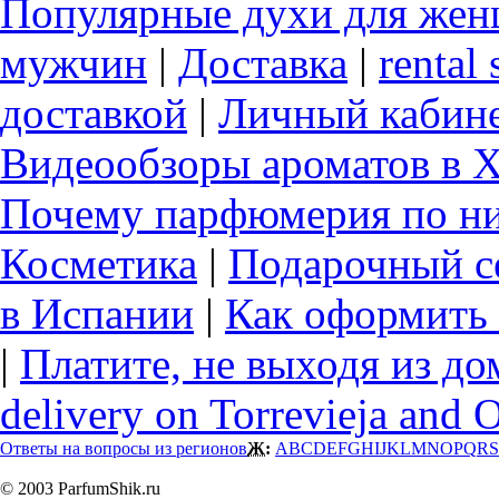
Популярные духи для же
мужчин
|
Доставка
|
rental 
доставкой
|
Личный кабин
Видеообзоры ароматов в 
Почему парфюмерия по ни
Косметика
|
Подарочный с
в Испании
|
Как оформить 
|
Платите, не выходя из до
delivery on Torrevieja and 
Ответы на вопросы из регионов
Ж:
A
B
C
D
E
F
G
H
I
J
K
L
M
N
O
P
Q
R
S
© 2003 ParfumShik.ru