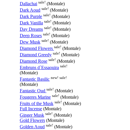
sale!
Dallachai
(Montale)
sale!
Dark Aoud
(Montale)
sale!
Dark Purple
(Montale)
sale!
Dark Vanilla
(Montale)
sale!
Day Dreams
(Montale)
sale!
Deep Roses
(Montale)
sale!
Dew Musk
(Montale)
sale!
Diamond Flowers
(Montale)
sale!
Diamond Greedy
(Montale)
sale!
Diamond Rose
(Montale)
sale!
Embruns d`Essaouira
(Montale)
new!
sale!
Fantastic Basilic
(Montale)
sale!
Fantastic Oud
(Montale)
sale!
Fougeres Marine
(Montale)
sale!
Fruits of the Musk
(Montale)
Full Incense
(Montale)
sale!
Ginger Musk
(Montale)
Gold Flowers
(Montale)
sale!
Golden Aoud
(Montale)