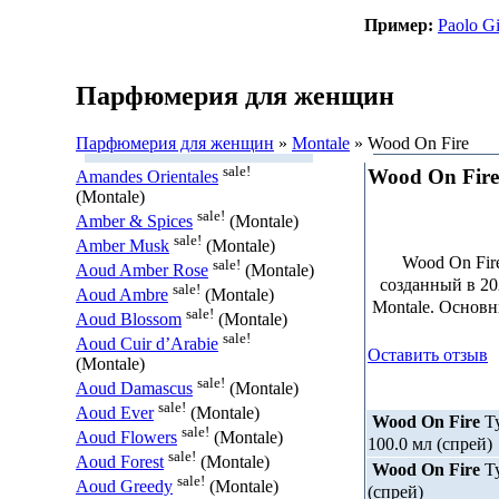
Пример:
Paolo Gi
Парфюмерия для женщин
Парфюмерия для женщин
»
Montale
» Wood On Fire
sale!
Wood On Fire
Amandes Orientales
(Montale)
sale!
Amber & Spices
(Montale)
sale!
Amber Musk
(Montale)
Wood On Fir
sale!
Aoud Amber Rose
(Montale)
созданный в 2
sale!
Aoud Ambre
(Montale)
Montale. Основн
sale!
Aoud Blossom
(Montale)
sale!
Aoud Cuir d’Arabie
Оставить отзыв
(Montale)
sale!
Aoud Damascus
(Montale)
sale!
Aoud Ever
(Montale)
Wood On Fire
Ту
sale!
Aoud Flowers
(Montale)
100.0 мл (спрей)
sale!
Aoud Forest
(Montale)
Wood On Fire
Ту
sale!
Aoud Greedy
(Montale)
(спрей)