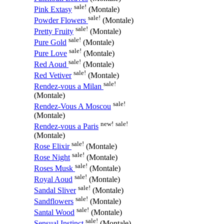
sale!
Pink Extasy
(Montale)
sale!
Powder Flowers
(Montale)
sale!
Pretty Fruity
(Montale)
sale!
Pure Gold
(Montale)
sale!
Pure Love
(Montale)
sale!
Red Aoud
(Montale)
sale!
Red Vetiver
(Montale)
sale!
Rendez-vous a Milan
(Montale)
sale!
Rendez-Vous A Moscou
(Montale)
new!
sale!
Rendez-vous a Paris
(Montale)
sale!
Rose Elixir
(Montale)
sale!
Rose Night
(Montale)
sale!
Roses Musk
(Montale)
sale!
Royal Aoud
(Montale)
sale!
Sandal Sliver
(Montale)
sale!
Sandflowers
(Montale)
sale!
Santal Wood
(Montale)
sale!
Sensual Instinct
(Montale)