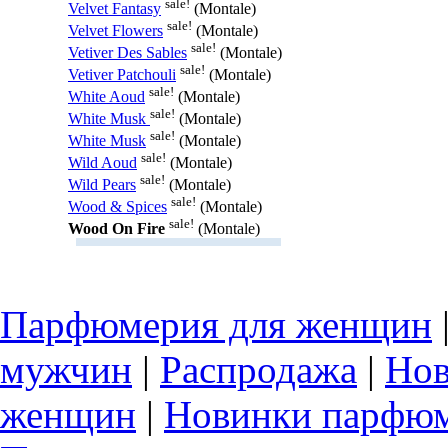
sale!
Velvet Fantasy
(Montale)
sale!
Velvet Flowers
(Montale)
sale!
Vetiver Des Sables
(Montale)
sale!
Vetiver Patchouli
(Montale)
sale!
White Aoud
(Montale)
sale!
White Musk
(Montale)
sale!
White Musk
(Montale)
sale!
Wild Aoud
(Montale)
sale!
Wild Pears
(Montale)
sale!
Wood & Spices
(Montale)
sale!
Wood On Fire
(Montale)
Парфюмерия для женщин
мужчин
|
Распродажа
|
Нов
женщин
|
Новинки парфюм