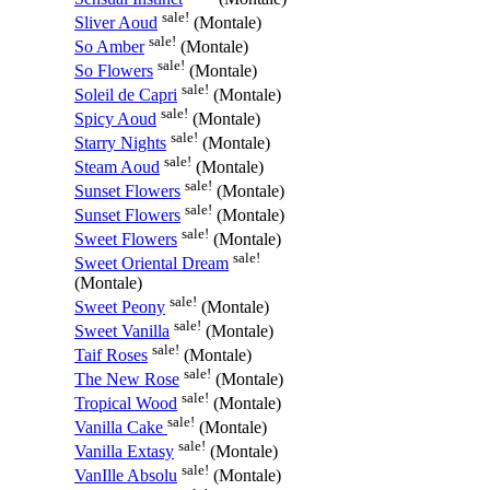
sale!
Sliver Aoud
(Montale)
sale!
So Amber
(Montale)
sale!
So Flowers
(Montale)
sale!
Soleil de Capri
(Montale)
sale!
Spicy Aoud
(Montale)
sale!
Starry Nights
(Montale)
sale!
Steam Aoud
(Montale)
sale!
Sunset Flowers
(Montale)
sale!
Sunset Flowers
(Montale)
sale!
Sweet Flowers
(Montale)
sale!
Sweet Oriental Dream
(Montale)
sale!
Sweet Peony
(Montale)
sale!
Sweet Vanilla
(Montale)
sale!
Taif Roses
(Montale)
sale!
The New Rose
(Montale)
sale!
Tropical Wood
(Montale)
sale!
Vanilla Cake
(Montale)
sale!
Vanilla Extasy
(Montale)
sale!
VanIlle Absolu
(Montale)