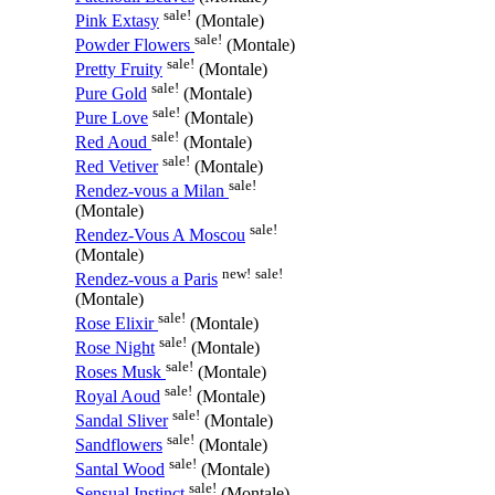
sale!
Pink Extasy
(Montale)
sale!
Powder Flowers
(Montale)
sale!
Pretty Fruity
(Montale)
sale!
Pure Gold
(Montale)
sale!
Pure Love
(Montale)
sale!
Red Aoud
(Montale)
sale!
Red Vetiver
(Montale)
sale!
Rendez-vous a Milan
(Montale)
sale!
Rendez-Vous A Moscou
(Montale)
new!
sale!
Rendez-vous a Paris
(Montale)
sale!
Rose Elixir
(Montale)
sale!
Rose Night
(Montale)
sale!
Roses Musk
(Montale)
sale!
Royal Aoud
(Montale)
sale!
Sandal Sliver
(Montale)
sale!
Sandflowers
(Montale)
sale!
Santal Wood
(Montale)
sale!
Sensual Instinct
(Montale)