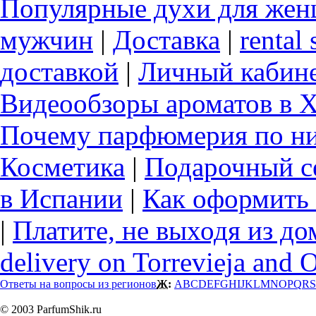
Популярные духи для же
мужчин
|
Доставка
|
rental 
доставкой
|
Личный кабин
Видеообзоры ароматов в 
Почему парфюмерия по ни
Косметика
|
Подарочный с
в Испании
|
Как оформить 
|
Платите, не выходя из до
delivery on Torrevieja and 
Ответы на вопросы из регионов
Ж:
A
B
C
D
E
F
G
H
I
J
K
L
M
N
O
P
Q
R
S
© 2003 ParfumShik.ru