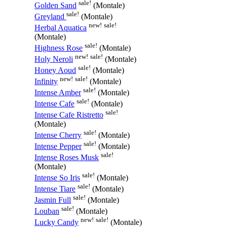
sale!
Golden Sand
(Montale)
sale!
Greyland
(Montale)
new!
sale!
Herbal Aquatica
(Montale)
sale!
Highness Rose
(Montale)
new!
sale!
Holy Neroli
(Montale)
sale!
Honey Aoud
(Montale)
new!
sale!
Infinity
(Montale)
sale!
Intense Amber
(Montale)
sale!
Intense Cafe
(Montale)
sale!
Intense Cafe Ristretto
(Montale)
sale!
Intense Cherry
(Montale)
sale!
Intense Pepper
(Montale)
sale!
Intense Roses Musk
(Montale)
sale!
Intense So Iris
(Montale)
sale!
Intense Tiare
(Montale)
sale!
Jasmin Full
(Montale)
sale!
Louban
(Montale)
new!
sale!
Lucky Candy
(Montale)