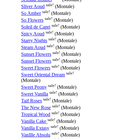
sale!
Sliver Aoud
(Montale)
sale!
So Amber
(Montale)
sale!
So Flowers
(Montale)
sale!
Soleil de Capri
(Montale)
sale!
Spicy Aoud
(Montale)
sale!
Starry Nights
(Montale)
sale!
Steam Aoud
(Montale)
sale!
Sunset Flowers
(Montale)
sale!
Sunset Flowers
(Montale)
sale!
Sweet Flowers
(Montale)
sale!
Sweet Oriental Dream
(Montale)
sale!
Sweet Peony
(Montale)
sale!
Sweet Vanilla
(Montale)
sale!
Taif Roses
(Montale)
sale!
The New Rose
(Montale)
sale!
Tropical Wood
(Montale)
sale!
Vanilla Cake
(Montale)
sale!
Vanilla Extasy
(Montale)
sale!
VanIlle Absolu
(Montale)