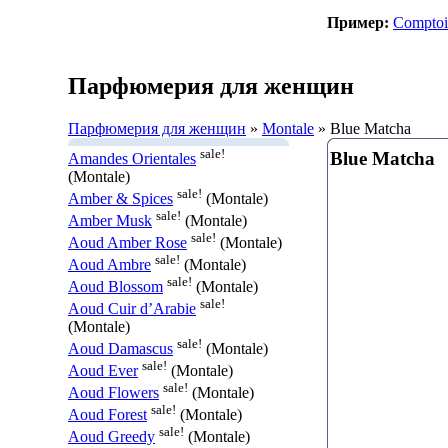
Пример:
Comptoi
Парфюмерия для женщин
Парфюмерия для женщин
»
Montale
» Blue Matcha
sale!
Blue Matcha
Amandes Orientales
(Montale)
sale!
Amber & Spices
(Montale)
sale!
Amber Musk
(Montale)
sale!
Aoud Amber Rose
(Montale)
sale!
Aoud Ambre
(Montale)
sale!
Aoud Blossom
(Montale)
sale!
Aoud Cuir d’Arabie
(Montale)
sale!
Aoud Damascus
(Montale)
sale!
Aoud Ever
(Montale)
sale!
Aoud Flowers
(Montale)
sale!
Aoud Forest
(Montale)
sale!
Aoud Greedy
(Montale)