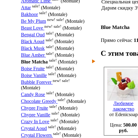
Aromatic Lime
(Montale)
Специальная ц
sale!
Дарим скидку 3
Attar
(Montale)
sale!
Bakhoor
(Montale)
new!
sale!
Be My Plum
(Montale)
new!
sale!
Blue Matcha
Beast Love
(Montale)
sale!
Bengal Oud
(Montale)
Прямо сейчас
1
sale!
Black Aoud
(Montale)
sale!
Black Musk
(Montale)
С этим то
sale!
Blue Amber
(Montale)
sale!
Blue Matcha
(Montale)
sale!
Boise Fruite
(Montale)
sale!
Boise Vanille
(Montale)
new!
sale!
Bubble Forever
(Montale)
sale!
Candy Rose
(Montale)
sale!
Chocolate Greedy
(Montale)
Любимое
sale!
Chypre Fruite
(Montale)
лакомство
sale!
от Edenicsoap
Chypre Vanille
(Montale)
sale!
Crazy In Love
(Montale)
Цена:
500.00
sale!
Crystal Aoud
(Montale)
руб.
sale!
Crystal Flowers
(Montale)