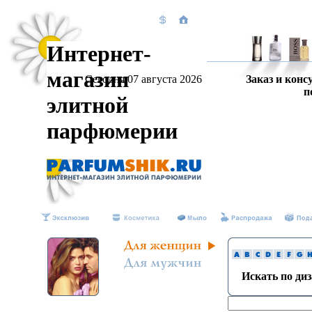
Интернет-
магазин
Сегодня 07 августа 2026
Заказ и конс
п
элитной
парфюмерии
Искать по ди