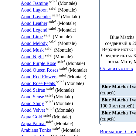
sale!
Aoud Jasmine
(Montale)
sale!
Aoud Lagoon
(Montale)
sale!
Aoud Lavender
(Montale)
sale!
Aoud Leather
(Montale)
sale!
Aoud Legend
(Montale)
sale!
Aoud Lime
(Montale)
Blue Matcha
sale!
созданный в 2
Aoud Melody
(Montale)
sale!
Верхние ноты: 
Aoud Musk
(Montale)
Cредние ноты: К
sale!
Aoud Night
(Montale)
ноты: Мате, 
sale!
Aoud Purple Rose
(Montale)
Оставить отзыв
sale!
Aoud Queen Roses
(Montale)
sale!
Aoud Red Flowers
(Montale)
sale!
Aoud Rose Petals
(Montale)
Blue Matcha
Туа
sale!
Aoud Safran
(Montale)
(спрей)
sale!
Aoud Sense
(Montale)
Blue Matcha
Туа
sale!
Aoud Shiny
(Montale)
100.0 мл (спрей)
sale!
Aoud Velvet
(Montale)
Blue Matcha
Туа
sale!
Aqua Gold
(Montale)
(спрей)
sale!
Aqua Palma
(Montale)
sale!
Arabians Tonka
(Montale)
Внимание: Скид
sale!