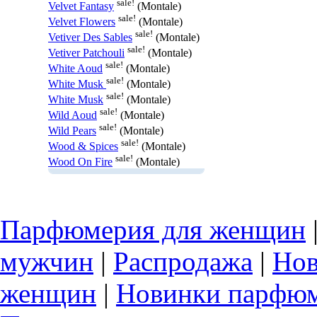
sale!
Velvet Fantasy
(Montale)
sale!
Velvet Flowers
(Montale)
sale!
Vetiver Des Sables
(Montale)
sale!
Vetiver Patchouli
(Montale)
sale!
White Aoud
(Montale)
sale!
White Musk
(Montale)
sale!
White Musk
(Montale)
sale!
Wild Aoud
(Montale)
sale!
Wild Pears
(Montale)
sale!
Wood & Spices
(Montale)
sale!
Wood On Fire
(Montale)
Парфюмерия для женщин
мужчин
|
Распродажа
|
Нов
женщин
|
Новинки парфюм