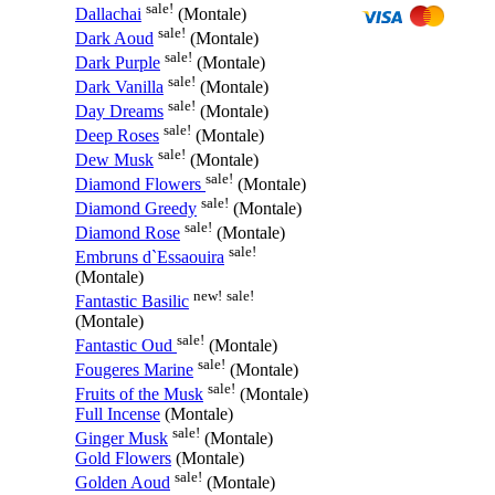
sale!
Dallachai
(Montale)
sale!
Dark Aoud
(Montale)
sale!
Dark Purple
(Montale)
sale!
Dark Vanilla
(Montale)
sale!
Day Dreams
(Montale)
sale!
Deep Roses
(Montale)
sale!
Dew Musk
(Montale)
sale!
Diamond Flowers
(Montale)
sale!
Diamond Greedy
(Montale)
sale!
Diamond Rose
(Montale)
sale!
Embruns d`Essaouira
(Montale)
new!
sale!
Fantastic Basilic
(Montale)
sale!
Fantastic Oud
(Montale)
sale!
Fougeres Marine
(Montale)
sale!
Fruits of the Musk
(Montale)
Full Incense
(Montale)
sale!
Ginger Musk
(Montale)
Gold Flowers
(Montale)
sale!
Golden Aoud
(Montale)