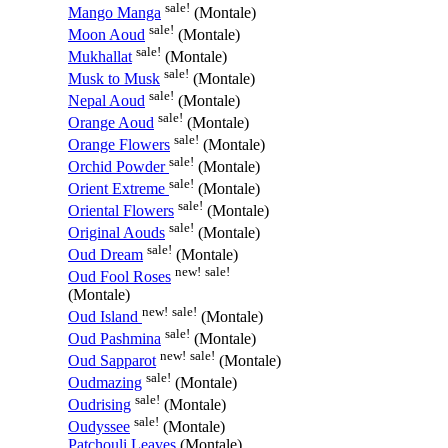
sale!
Mango Manga
(Montale)
sale!
Moon Aoud
(Montale)
sale!
Mukhallat
(Montale)
sale!
Musk to Musk
(Montale)
sale!
Nepal Aoud
(Montale)
sale!
Orange Aoud
(Montale)
sale!
Orange Flowers
(Montale)
sale!
Orchid Powder
(Montale)
sale!
Orient Extreme
(Montale)
sale!
Oriental Flowers
(Montale)
sale!
Original Aouds
(Montale)
sale!
Oud Dream
(Montale)
new!
sale!
Oud Fool Roses
(Montale)
new!
sale!
Oud Island
(Montale)
sale!
Oud Pashmina
(Montale)
new!
sale!
Oud Sapparot
(Montale)
sale!
Oudmazing
(Montale)
sale!
Oudrising
(Montale)
sale!
Oudyssee
(Montale)
Patchouli Leaves
(Montale)