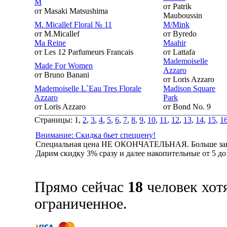
M
от Patrik
от Masaki Matsushima
Mauboussin
M. Micallef Floral № 11
M/Mink
от M.Micallef
от Byredo
Ma Reine
Maahir
от Les 12 Parfumeurs Francais
от Lattafa
Mademoiselle
Made For Women
Azzaro
от Bruno Banani
от Loris Azzaro
Mademoiselle L`Eau Tres Florale
Madison Square
Azzaro
Park
от Loris Azzaro
от Bond No. 9
Страницы: 1,
2
,
3
,
4
,
5
,
6
,
7
,
8
,
9
,
10
,
11
,
12
,
13
,
14
,
15
,
1
Внимание: Скидка бьет спеццену!
Специальная цена НЕ ОКОНЧАТЕЛЬНАЯ. Больше зак
Дарим скидку 3% сразу и далее накопительные от 5 д
Прямо сейчас
18
человек хот
ограниченное.