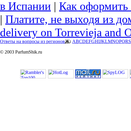
в Испании
|
Как оформить 
|
Платите, не выходя из до
delivery on Torrevieja and 
Ответы на вопросы из регионов
Ж:
A
B
C
D
E
F
G
H
I
J
K
L
M
N
O
P
Q
R
S
© 2003 ParfumShik.ru