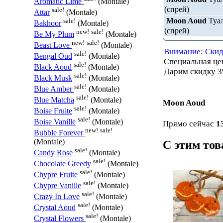
Aromatic Lime
(Montale)
(спрей)
sale!
Attar
(Montale)
Moon Aoud
Туал
sale!
Bakhoor
(Montale)
(спрей)
new!
sale!
Be My Plum
(Montale)
new!
sale!
Beast Love
(Montale)
Внимание: Скид
sale!
Bengal Oud
(Montale)
Специальная ц
sale!
Black Aoud
(Montale)
Дарим скидку 3
sale!
Black Musk
(Montale)
sale!
Blue Amber
(Montale)
sale!
Blue Matcha
(Montale)
Moon Aoud
sale!
Boise Fruite
(Montale)
sale!
Boise Vanille
(Montale)
Прямо сейчас
1
new!
sale!
Bubble Forever
(Montale)
С этим то
sale!
Candy Rose
(Montale)
sale!
Chocolate Greedy
(Montale)
sale!
Chypre Fruite
(Montale)
sale!
Chypre Vanille
(Montale)
sale!
Crazy In Love
(Montale)
sale!
Crystal Aoud
(Montale)
sale!
Crystal Flowers
(Montale)