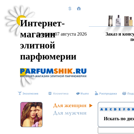
Интернет-
магазин
Сегодня 07 августа 2026
Заказ и конс
п
элитной
парфюмерии
Искать по ди