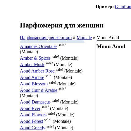
Пример:
Gianfran
Парфюмерия для женщин
Парфюмерия для женщин
»
Montale
» Moon Aoud
sale!
Moon Aoud
Amandes Orientales
(Montale)
sale!
Amber & Spices
(Montale)
sale!
Amber Musk
(Montale)
sale!
Aoud Amber Rose
(Montale)
sale!
Aoud Ambre
(Montale)
sale!
Aoud Blossom
(Montale)
sale!
Aoud Cuir d’Arabie
(Montale)
sale!
Aoud Damascus
(Montale)
sale!
Aoud Ever
(Montale)
sale!
Aoud Flowers
(Montale)
sale!
Aoud Forest
(Montale)
sale!
Aoud Greedy
(Montale)