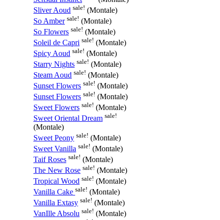
sale!
Sliver Aoud
(Montale)
sale!
So Amber
(Montale)
sale!
So Flowers
(Montale)
sale!
Soleil de Capri
(Montale)
sale!
Spicy Aoud
(Montale)
sale!
Starry Nights
(Montale)
sale!
Steam Aoud
(Montale)
sale!
Sunset Flowers
(Montale)
sale!
Sunset Flowers
(Montale)
sale!
Sweet Flowers
(Montale)
sale!
Sweet Oriental Dream
(Montale)
sale!
Sweet Peony
(Montale)
sale!
Sweet Vanilla
(Montale)
sale!
Taif Roses
(Montale)
sale!
The New Rose
(Montale)
sale!
Tropical Wood
(Montale)
sale!
Vanilla Cake
(Montale)
sale!
Vanilla Extasy
(Montale)
sale!
VanIlle Absolu
(Montale)