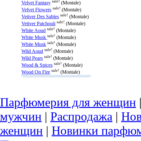
sale!
Velvet Fantasy
(Montale)
sale!
Velvet Flowers
(Montale)
sale!
Vetiver Des Sables
(Montale)
sale!
Vetiver Patchouli
(Montale)
sale!
White Aoud
(Montale)
sale!
White Musk
(Montale)
sale!
White Musk
(Montale)
sale!
Wild Aoud
(Montale)
sale!
Wild Pears
(Montale)
sale!
Wood & Spices
(Montale)
sale!
Wood On Fire
(Montale)
Парфюмерия для женщин
мужчин
|
Распродажа
|
Нов
женщин
|
Новинки парфюм