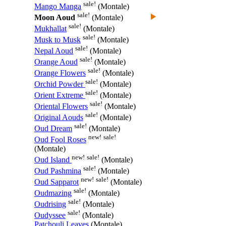
sale!
Mango Manga
(Montale)
sale!
Moon Aoud
(Montale)
sale!
Mukhallat
(Montale)
sale!
Musk to Musk
(Montale)
sale!
Nepal Aoud
(Montale)
sale!
Orange Aoud
(Montale)
sale!
Orange Flowers
(Montale)
sale!
Orchid Powder
(Montale)
sale!
Orient Extreme
(Montale)
sale!
Oriental Flowers
(Montale)
sale!
Original Aouds
(Montale)
sale!
Oud Dream
(Montale)
new!
sale!
Oud Fool Roses
(Montale)
new!
sale!
Oud Island
(Montale)
sale!
Oud Pashmina
(Montale)
new!
sale!
Oud Sapparot
(Montale)
sale!
Oudmazing
(Montale)
sale!
Oudrising
(Montale)
sale!
Oudyssee
(Montale)
Patchouli Leaves
(Montale)