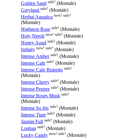
sale!
Golden Sand
(Montale)
sale!
Greyland
(Montale)
new!
sale!
Herbal Aquatica
(Montale)
sale!
Highness Rose
(Montale)
new!
sale!
Holy Neroli
(Montale)
sale!
Honey Aoud
(Montale)
new!
sale!
Infinity
(Montale)
sale!
Intense Amber
(Montale)
sale!
Intense Cafe
(Montale)
sale!
Intense Cafe Ristretto
(Montale)
sale!
Intense Cherry
(Montale)
sale!
Intense Pepper
(Montale)
sale!
Intense Roses Musk
(Montale)
sale!
Intense So Iris
(Montale)
sale!
Intense Tiare
(Montale)
sale!
Jasmin Full
(Montale)
sale!
Louban
(Montale)
new!
sale!
Lucky Candy
(Montale)