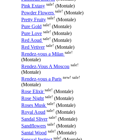
sale!
Pink Extasy
(Montale)
sale!
Powder Flowers
(Montale)
sale!
Pretty Fruity
(Montale)
sale!
Pure Gold
(Montale)
sale!
Pure Love
(Montale)
sale!
Red Aoud
(Montale)
sale!
Red Vetiver
(Montale)
sale!
Rendez-vous a Milan
(Montale)
sale!
Rendez-Vous A Moscou
(Montale)
new!
sale!
Rendez-vous a Paris
(Montale)
sale!
Rose Elixir
(Montale)
sale!
Rose Night
(Montale)
sale!
Roses Musk
(Montale)
sale!
Royal Aoud
(Montale)
sale!
Sandal Sliver
(Montale)
sale!
Sandflowers
(Montale)
sale!
Santal Wood
(Montale)
sale!
Sensual Instinct
(Montale)