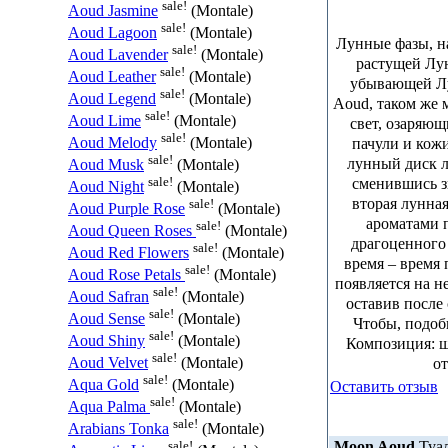
sale!
Aoud Jasmine
(Montale)
sale!
Aoud Lagoon
(Montale)
Лунные фазы, н
sale!
Aoud Lavender
(Montale)
растущей Лу
sale!
Aoud Leather
(Montale)
убывающей Лу
sale!
Aoud Legend
(Montale)
Aoud, таком же 
sale!
Aoud Lime
(Montale)
свет, озаряющ
sale!
пачули и кож
Aoud Melody
(Montale)
sale!
лунный диск л
Aoud Musk
(Montale)
sale!
сменившись з
Aoud Night
(Montale)
вторая лунная
sale!
Aoud Purple Rose
(Montale)
ароматами 
sale!
Aoud Queen Roses
(Montale)
драгоценного 
sale!
Aoud Red Flowers
(Montale)
время – время 
sale!
Aoud Rose Petals
(Montale)
появляется на н
sale!
Aoud Safran
(Montale)
оставив после
sale!
Aoud Sense
(Montale)
Чтобы, подоб
sale!
Aoud Shiny
(Montale)
Композиция: ша
sale!
от
Aoud Velvet
(Montale)
sale!
Aqua Gold
(Montale)
Оставить отзыв
sale!
Aqua Palma
(Montale)
sale!
Arabians Tonka
(Montale)
Moon Aoud
Туал
sale!