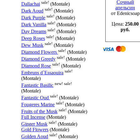
Сочный
sale!
Dallachai
(Montale)
апельсин
sale!
Dark Aoud
(Montale)
от Edenicsoap
sale!
Dark Purple
(Montale)
sale!
Цена:
250.00
Dark Vanilla
(Montale)
руб.
sale!
Day Dreams
(Montale)
sale!
Deep Roses
(Montale)
sale!
Dew Musk
(Montale)
sale!
Diamond Flowers
(Montale)
sale!
Diamond Greedy
(Montale)
sale!
Diamond Rose
(Montale)
sale!
Embruns d`Essaouira
(Montale)
new!
sale!
Fantastic Basilic
(Montale)
sale!
Fantastic Oud
(Montale)
sale!
Fougeres Marine
(Montale)
sale!
Fruits of the Musk
(Montale)
Full Incense
(Montale)
sale!
Ginger Musk
(Montale)
Gold Flowers
(Montale)
sale!
Golden Aoud
(Montale)