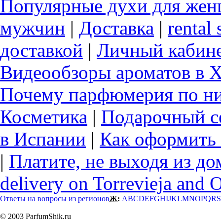
Популярные духи для же
мужчин
|
Доставка
|
rental 
доставкой
|
Личный кабин
Видеообзоры ароматов в 
Почему парфюмерия по ни
Косметика
|
Подарочный с
в Испании
|
Как оформить 
|
Платите, не выходя из до
delivery on Torrevieja and 
Ответы на вопросы из регионов
Ж:
A
B
C
D
E
F
G
H
I
J
K
L
M
N
O
P
Q
R
S
© 2003 ParfumShik.ru