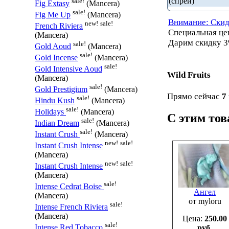
(спрей)
sale!
Fig Extasy
(Mancera)
sale!
Fig Me Up
(Mancera)
Внимание: Скид
new!
sale!
French Riviera
Специальная ц
(Mancera)
Дарим скидку 3
sale!
Gold Aoud
(Mancera)
sale!
Gold Incense
(Mancera)
sale!
Gold Intensive Aoud
Wild Fruits
(Mancera)
sale!
Gold Prestigium
(Mancera)
Прямо сейчас
7
sale!
Hindu Kush
(Mancera)
sale!
Holidays
(Mancera)
С этим то
sale!
Indian Dream
(Mancera)
sale!
Instant Crush
(Mancera)
new!
sale!
Instant Crush Intense
(Mancera)
new!
sale!
Instant Crush Intense
(Mancera)
sale!
Intense Cedrat Boise
Ангел
(Mancera)
от myloru
sale!
Intense French Riviera
(Mancera)
Цена:
250.00
sale!
Intense Red Tobacco
руб.