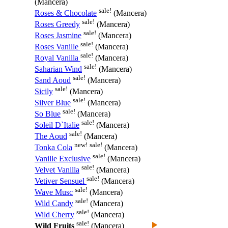
(Mancera)
sale!
Roses & Chocolate
(Mancera)
sale!
Roses Greedy
(Mancera)
sale!
Roses Jasmine
(Mancera)
sale!
Roses Vanille
(Mancera)
sale!
Royal Vanilla
(Mancera)
sale!
Saharian Wind
(Mancera)
sale!
Sand Aoud
(Mancera)
sale!
Sicily
(Mancera)
sale!
Silver Blue
(Mancera)
sale!
So Blue
(Mancera)
sale!
Soleil D`Italie
(Mancera)
sale!
The Aoud
(Mancera)
new!
sale!
Tonka Cola
(Mancera)
sale!
Vanille Exclusive
(Mancera)
sale!
Velvet Vanilla
(Mancera)
sale!
Vetiver Sensuel
(Mancera)
sale!
Wave Musc
(Mancera)
sale!
Wild Candy
(Mancera)
sale!
Wild Cherry
(Mancera)
sale!
Wild Fruits
(Mancera)