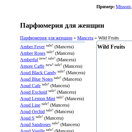
Пример:
Missoni
Парфюмерия для женщин
Парфюмерия для женщин
»
Mancera
» Wild Fruits
sale!
Wild Fruits
Amber Fever
(Mancera)
sale!
Amber Roses
(Mancera)
new!
sale!
Amberful
(Mancera)
new!
sale!
Amore Caffe
(Mancera)
sale!
Aoud Black Candy
(Mancera)
sale!
Aoud Blue Notes
(Mancera)
sale!
Aoud Cafe
(Mancera)
sale!
Aoud Exclusif
(Mancera)
sale!
Aoud Lemon Mint
(Mancera)
sale!
Aoud Line
(Mancera)
sale!
Aoud Orchid
(Mancera)
sale!
Aoud S
(Mancera)
sale!
Aoud Sandroses
(Mancera)
sale!
Aoud Vanille
(Mancera)