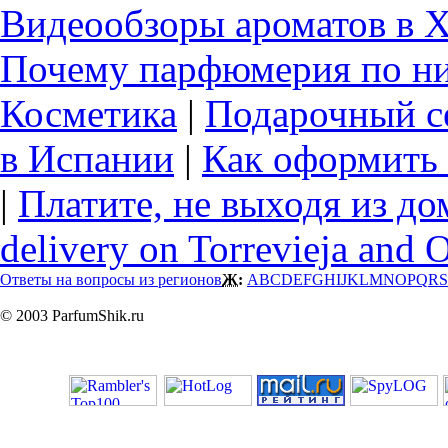
Видеообзоры ароматов в 
Почему парфюмерия по ни
Косметика
|
Подарочный с
в Испании
|
Как оформить 
|
Платите, не выходя из до
delivery on Torrevieja and 
Ответы на вопросы из регионов
Ж:
A
B
C
D
E
F
G
H
I
J
K
L
M
N
O
P
Q
R
S
© 2003 ParfumShik.ru