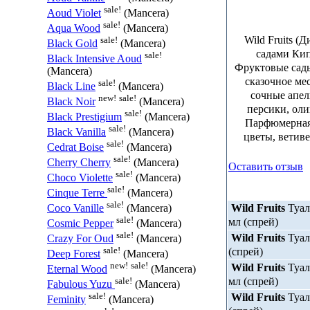
sale!
Aoud Violet
(Mancera)
sale!
Aqua Wood
(Mancera)
Wild Fruits 
sale!
Black Gold
(Mancera)
садами Кип
sale!
Black Intensive Aoud
Фруктовые сады
(Mancera)
сказочное мес
sale!
Black Line
(Mancera)
сочные апел
new!
sale!
Black Noir
(Mancera)
персики, оли
sale!
Black Prestigium
(Mancera)
Парфюмерная 
sale!
Black Vanilla
(Mancera)
цветы, ветиве
sale!
Cedrat Boise
(Mancera)
sale!
Cherry Cherry
(Mancera)
Оставить отзыв
sale!
Choco Violette
(Mancera)
sale!
Cinque Terre
(Mancera)
sale!
Wild Fruits
Туал
Coco Vanille
(Mancera)
sale!
мл (спрей)
Cosmic Pepper
(Mancera)
sale!
Wild Fruits
Туал
Crazy For Oud
(Mancera)
sale!
(спрей)
Deep Forest
(Mancera)
new!
sale!
Wild Fruits
Туал
Eternal Wood
(Mancera)
мл (спрей)
sale!
Fabulous Yuzu
(Mancera)
sale!
Wild Fruits
Туал
Feminity
(Mancera)