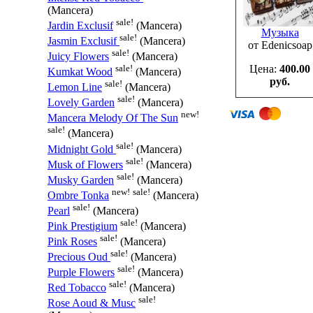
(Mancera)
sale!
Jardin Exclusif
(Mancera)
Музыка
sale!
Jasmin Exclusif
(Mancera)
от Edenicsoap
sale!
Juicy Flowers
(Mancera)
sale!
Цена:
400.00
Kumkat Wood
(Mancera)
руб.
sale!
Lemon Line
(Mancera)
sale!
Lovely Garden
(Mancera)
new!
Mancera Melody Of The Sun
sale!
(Mancera)
sale!
Midnight Gold
(Mancera)
sale!
Musk of Flowers
(Mancera)
sale!
Musky Garden
(Mancera)
new!
sale!
Ombre Tonka
(Mancera)
sale!
Pearl
(Mancera)
sale!
Pink Prestigium
(Mancera)
sale!
Pink Roses
(Mancera)
sale!
Precious Oud
(Mancera)
sale!
Purple Flowers
(Mancera)
sale!
Red Tobacco
(Mancera)
sale!
Rose Aoud & Musc