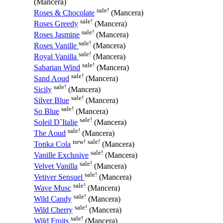
(Mancera)
sale!
Roses & Chocolate
(Mancera)
sale!
Roses Greedy
(Mancera)
sale!
Roses Jasmine
(Mancera)
sale!
Roses Vanille
(Mancera)
sale!
Royal Vanilla
(Mancera)
sale!
Saharian Wind
(Mancera)
sale!
Sand Aoud
(Mancera)
sale!
Sicily
(Mancera)
sale!
Silver Blue
(Mancera)
sale!
So Blue
(Mancera)
sale!
Soleil D`Italie
(Mancera)
sale!
The Aoud
(Mancera)
new!
sale!
Tonka Cola
(Mancera)
sale!
Vanille Exclusive
(Mancera)
sale!
Velvet Vanilla
(Mancera)
sale!
Vetiver Sensuel
(Mancera)
sale!
Wave Musc
(Mancera)
sale!
Wild Candy
(Mancera)
sale!
Wild Cherry
(Mancera)
sale!
Wild Fruits
(Mancera)