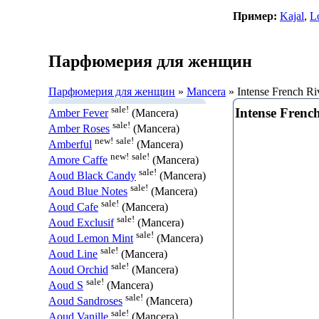
Пример:
Kajal
,
L
Парфюмерия для женщин
Парфюмерия для женщин
»
Mancera
» Intense French Ri
sale!
Intense Frenc
Amber Fever
(Mancera)
sale!
Amber Roses
(Mancera)
new!
sale!
Amberful
(Mancera)
new!
sale!
Amore Caffe
(Mancera)
sale!
Aoud Black Candy
(Mancera)
sale!
Aoud Blue Notes
(Mancera)
sale!
Aoud Cafe
(Mancera)
sale!
Aoud Exclusif
(Mancera)
sale!
Aoud Lemon Mint
(Mancera)
sale!
Aoud Line
(Mancera)
sale!
Aoud Orchid
(Mancera)
sale!
Aoud S
(Mancera)
sale!
Aoud Sandroses
(Mancera)
sale!
Aoud Vanille
(Mancera)