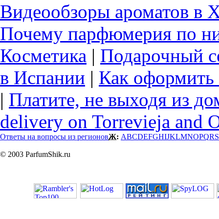
Видеообзоры ароматов в 
Почему парфюмерия по ни
Косметика
|
Подарочный с
в Испании
|
Как оформить 
|
Платите, не выходя из до
delivery on Torrevieja and 
Ответы на вопросы из регионов
Ж:
A
B
C
D
E
F
G
H
I
J
K
L
M
N
O
P
Q
R
S
© 2003 ParfumShik.ru