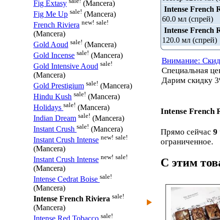
sale!
Fig Extasy
(Mancera)
Intense French R
sale!
Fig Me Up
(Mancera)
60.0 мл (спрей)
new!
sale!
French Riviera
Intense French R
(Mancera)
120.0 мл (спрей)
sale!
Gold Aoud
(Mancera)
sale!
Gold Incense
(Mancera)
Внимание: Скид
sale!
Gold Intensive Aoud
Специальная ц
(Mancera)
Дарим скидку 3
sale!
Gold Prestigium
(Mancera)
sale!
Hindu Kush
(Mancera)
sale!
Holidays
(Mancera)
Intense French 
sale!
Indian Dream
(Mancera)
sale!
Instant Crush
(Mancera)
Прямо сейчас
9
new!
sale!
Instant Crush Intense
ограниченное.
(Mancera)
new!
sale!
Instant Crush Intense
С этим то
(Mancera)
sale!
Intense Cedrat Boise
(Mancera)
sale!
Intense French Riviera
(Mancera)
sale!
Intense Red Tobacco