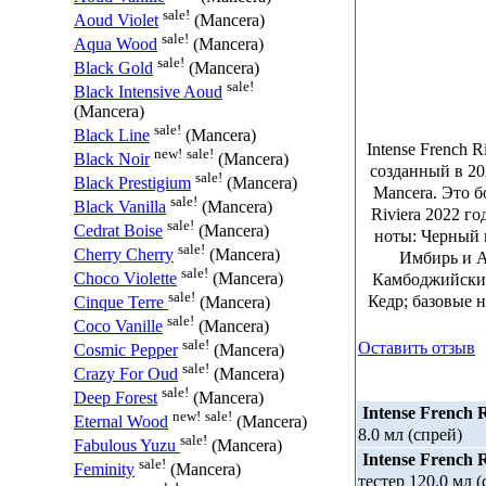
sale!
Aoud Violet
(Mancera)
sale!
Aqua Wood
(Mancera)
sale!
Black Gold
(Mancera)
sale!
Black Intensive Aoud
(Mancera)
sale!
Black Line
(Mancera)
Intense French 
new!
sale!
Black Noir
(Mancera)
созданный в 2
sale!
Black Prestigium
(Mancera)
Mancera. Это б
sale!
Black Vanilla
(Mancera)
Riviera 2022 г
sale!
Cedrat Boise
(Mancera)
ноты: Черный 
sale!
Cherry Cherry
(Mancera)
Имбирь и А
sale!
Камбоджийский
Choco Violette
(Mancera)
sale!
Кедр; базовые 
Cinque Terre
(Mancera)
sale!
Coco Vanille
(Mancera)
sale!
Оставить отзыв
Cosmic Pepper
(Mancera)
sale!
Crazy For Oud
(Mancera)
sale!
Deep Forest
(Mancera)
Intense French R
new!
sale!
Eternal Wood
(Mancera)
8.0 мл (спрей)
sale!
Fabulous Yuzu
(Mancera)
Intense French R
sale!
Feminity
(Mancera)
тестер 120.0 мл (