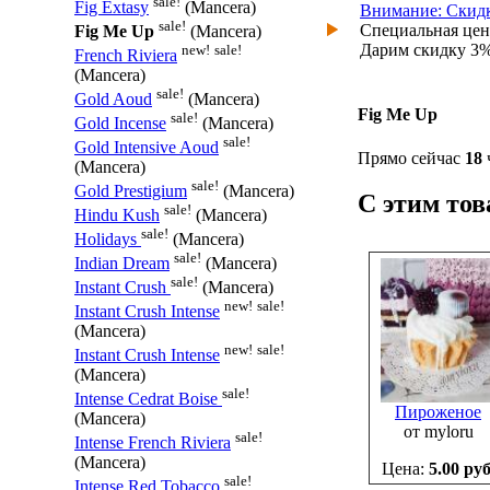
sale!
Fig Extasy
(Mancera)
Внимание: Скидк
sale!
Специальная це
Fig Me Up
(Mancera)
Дарим скидку 3% 
new!
sale!
French Riviera
(Mancera)
sale!
Gold Aoud
(Mancera)
Fig Me Up
sale!
Gold Incense
(Mancera)
sale!
Gold Intensive Aoud
Прямо сейчас
18
(Mancera)
sale!
Gold Prestigium
(Mancera)
С этим то
sale!
Hindu Kush
(Mancera)
sale!
Holidays
(Mancera)
sale!
Indian Dream
(Mancera)
sale!
Instant Crush
(Mancera)
new!
sale!
Instant Crush Intense
(Mancera)
new!
sale!
Instant Crush Intense
(Mancera)
sale!
Intense Cedrat Boise
Пироженое
(Mancera)
от myloru
sale!
Intense French Riviera
(Mancera)
Цена:
5.00 руб
sale!
Intense Red Tobacco