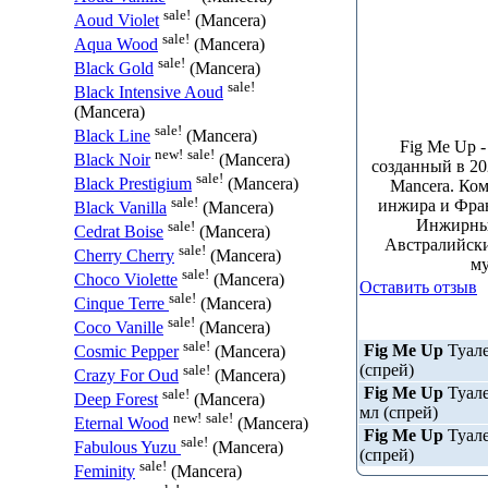
sale!
Aoud Violet
(Mancera)
sale!
Aqua Wood
(Mancera)
sale!
Black Gold
(Mancera)
sale!
Black Intensive Aoud
(Mancera)
sale!
Black Line
(Mancera)
Fig Me Up 
new!
sale!
Black Noir
(Mancera)
созданный в 2
sale!
Black Prestigium
(Mancera)
Mancera. Ком
sale!
инжира и Фран
Black Vanilla
(Mancera)
Инжирный
sale!
Cedrat Boise
(Mancera)
Австралийски
sale!
Cherry Cherry
(Mancera)
му
sale!
Choco Violette
(Mancera)
Оставить отзыв
sale!
Cinque Terre
(Mancera)
sale!
Coco Vanille
(Mancera)
sale!
Fig Me Up
Туале
Cosmic Pepper
(Mancera)
(спрей)
sale!
Crazy For Oud
(Mancera)
Fig Me Up
Туале
sale!
Deep Forest
(Mancera)
мл (спрей)
new!
sale!
Eternal Wood
(Mancera)
Fig Me Up
Туале
sale!
Fabulous Yuzu
(Mancera)
(спрей)
sale!
Feminity
(Mancera)