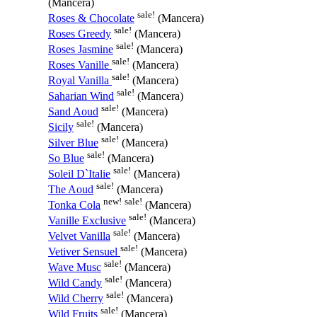
(Mancera)
sale!
Roses & Chocolate
(Mancera)
sale!
Roses Greedy
(Mancera)
sale!
Roses Jasmine
(Mancera)
sale!
Roses Vanille
(Mancera)
sale!
Royal Vanilla
(Mancera)
sale!
Saharian Wind
(Mancera)
sale!
Sand Aoud
(Mancera)
sale!
Sicily
(Mancera)
sale!
Silver Blue
(Mancera)
sale!
So Blue
(Mancera)
sale!
Soleil D`Italie
(Mancera)
sale!
The Aoud
(Mancera)
new!
sale!
Tonka Cola
(Mancera)
sale!
Vanille Exclusive
(Mancera)
sale!
Velvet Vanilla
(Mancera)
sale!
Vetiver Sensuel
(Mancera)
sale!
Wave Musc
(Mancera)
sale!
Wild Candy
(Mancera)
sale!
Wild Cherry
(Mancera)
sale!
Wild Fruits
(Mancera)