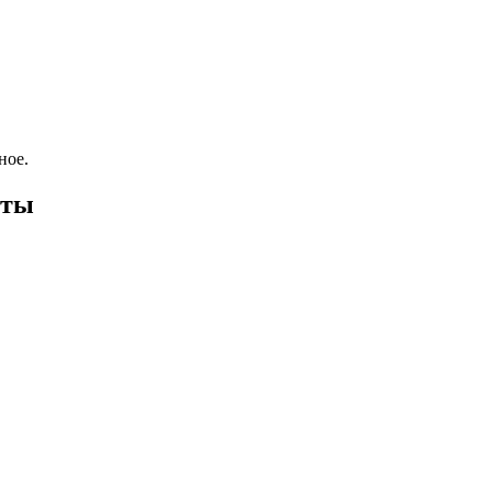
ное.
оты