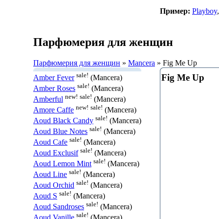
Пример:
Playboy
Парфюмерия для женщин
Парфюмерия для женщин
»
Mancera
» Fig Me Up
sale!
Fig Me Up
Amber Fever
(Mancera)
sale!
Amber Roses
(Mancera)
new!
sale!
Amberful
(Mancera)
new!
sale!
Amore Caffe
(Mancera)
sale!
Aoud Black Candy
(Mancera)
sale!
Aoud Blue Notes
(Mancera)
sale!
Aoud Cafe
(Mancera)
sale!
Aoud Exclusif
(Mancera)
sale!
Aoud Lemon Mint
(Mancera)
sale!
Aoud Line
(Mancera)
sale!
Aoud Orchid
(Mancera)
sale!
Aoud S
(Mancera)
sale!
Aoud Sandroses
(Mancera)
sale!
Aoud Vanille
(Mancera)