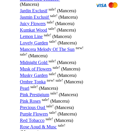
(Mancera)
sale!
Jardin Exclusif
(Mancera)
sale!
Jasmin Exclusif
(Mancera)
sale!
Juicy Flowers
(Mancera)
sale!
Kumkat Wood
(Mancera)
sale!
Lemon Line
(Mancera)
sale!
Lovely Garden
(Mancera)
new!
Mancera Melody Of The Sun
sale!
(Mancera)
sale!
Midnight Gold
(Mancera)
sale!
Musk of Flowers
(Mancera)
sale!
Musky Garden
(Mancera)
new!
sale!
Ombre Tonka
(Mancera)
sale!
Pearl
(Mancera)
sale!
Pink Prestigium
(Mancera)
sale!
Pink Roses
(Mancera)
sale!
Precious Oud
(Mancera)
sale!
Purple Flowers
(Mancera)
sale!
Red Tobacco
(Mancera)
sale!
Rose Aoud & Musc