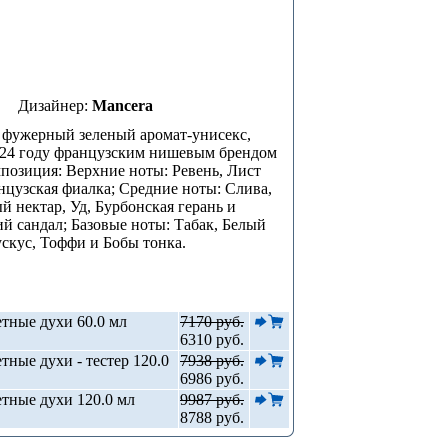
Дизайнер:
Mancera
- фужерный зеленый аромат-унисекс,
024 году французским нишевым брендом
позиция: Верхние ноты: Ревень, Лист
цузская фиалка; Средние ноты: Слива,
 нектар, Уд, Бурбонская герань и
й сандал; Базовые ноты: Табак, Белый
скус, Тоффи и Бобы тонка.
тные духи 60.0 мл
7170 руб.
6310 руб.
тные духи - тестер 120.0
7938 руб.
6986 руб.
тные духи 120.0 мл
9987 руб.
8788 руб.