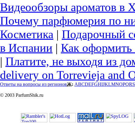
Видеообзоры ароматов в 
Почему парфюмерия по ни
Косметика
|
Подарочный с
в Испании
|
Как оформить 
|
Платите, не выходя из до
delivery on Torrevieja and 
Ответы на вопросы из регионов
Ж:
A
B
C
D
E
F
G
H
I
J
K
L
M
N
O
P
Q
R
S
© 2003 ParfumShik.ru