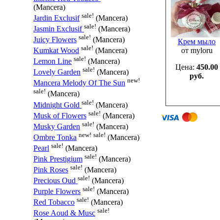
(Mancera)
sale!
Jardin Exclusif
(Mancera)
sale!
Jasmin Exclusif
(Mancera)
sale!
Juicy Flowers
(Mancera)
Крем мыло
sale!
от myloru
Kumkat Wood
(Mancera)
sale!
Lemon Line
(Mancera)
Цена:
450.00
sale!
Lovely Garden
(Mancera)
руб.
new!
Mancera Melody Of The Sun
sale!
(Mancera)
sale!
Midnight Gold
(Mancera)
sale!
Musk of Flowers
(Mancera)
sale!
Musky Garden
(Mancera)
new!
sale!
Ombre Tonka
(Mancera)
sale!
Pearl
(Mancera)
sale!
Pink Prestigium
(Mancera)
sale!
Pink Roses
(Mancera)
sale!
Precious Oud
(Mancera)
sale!
Purple Flowers
(Mancera)
sale!
Red Tobacco
(Mancera)
sale!
Rose Aoud & Musc