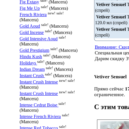
sale!
Fig Extasy
(Mancera)
Vetiver Sensuel
sale!
Fig Me Up
(Mancera)
(спрей)
new!
sale!
French Riviera
Vetiver Sensuel
(Mancera)
120.0 мл (спрей)
sale!
Gold Aoud
(Mancera)
Vetiver Sensuel
sale!
Gold Incense
(Mancera)
(спрей)
sale!
Gold Intensive Aoud
(Mancera)
Внимание: Скид
sale!
Gold Prestigium
(Mancera)
Специальная ц
sale!
Hindu Kush
(Mancera)
Дарим скидку 3
sale!
Holidays
(Mancera)
sale!
Indian Dream
(Mancera)
sale!
Instant Crush
(Mancera)
Vetiver Sensuel
new!
sale!
Instant Crush Intense
(Mancera)
Прямо сейчас
1
new!
sale!
Instant Crush Intense
ограниченное.
(Mancera)
sale!
Intense Cedrat Boise
С этим то
(Mancera)
sale!
Intense French Riviera
(Mancera)
sale!
Intense Red Tobacco