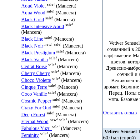
sale!
Aoud Violet
(Mancera)
sale!
Aqua Wood
(Mancera)
sale!
Black Gold
(Mancera)
sale!
Black Intensive Aoud
(Mancera)
sale!
Black Line
(Mancera)
Vetiver Sensue
new!
sale!
Black Noir
(Mancera)
созданный в 2
sale!
Black Prestigium
(Mancera)
парфюмерии Manc
sale!
Black Vanilla
(Mancera)
цветов, кото
sale!
Cedrat Boise
(Mancera)
Древесно-амбро
sale!
Cherry Cherry
(Mancera)
сочный и 
sale!
Великолепны
Choco Violette
(Mancera)
sale!
аромат. Верхние
Cinque Terre
(Mancera)
sale!
Перец. Ноты с
Coco Vanille
(Mancera)
мята. Базовые
sale!
Cosmic Pepper
(Mancera)
sale!
Crazy For Oud
(Mancera)
Оставить отзыв
sale!
Deep Forest
(Mancera)
new!
sale!
Eternal Wood
(Mancera)
sale!
Fabulous Yuzu
(Mancera)
Vetiver Sensuel
sale!
Feminity
(Mancera)
60.0 мл (спрей)