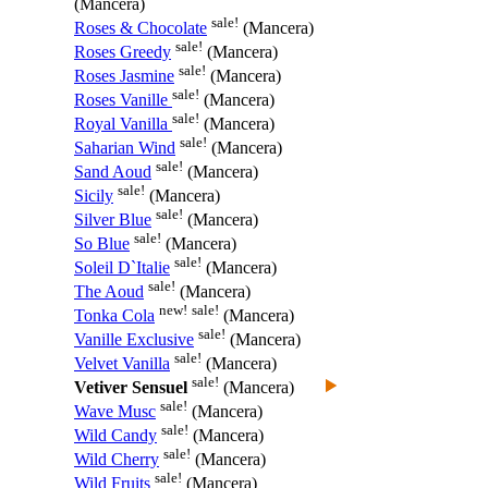
(Mancera)
sale!
Roses & Chocolate
(Mancera)
sale!
Roses Greedy
(Mancera)
sale!
Roses Jasmine
(Mancera)
sale!
Roses Vanille
(Mancera)
sale!
Royal Vanilla
(Mancera)
sale!
Saharian Wind
(Mancera)
sale!
Sand Aoud
(Mancera)
sale!
Sicily
(Mancera)
sale!
Silver Blue
(Mancera)
sale!
So Blue
(Mancera)
sale!
Soleil D`Italie
(Mancera)
sale!
The Aoud
(Mancera)
new!
sale!
Tonka Cola
(Mancera)
sale!
Vanille Exclusive
(Mancera)
sale!
Velvet Vanilla
(Mancera)
sale!
Vetiver Sensuel
(Mancera)
sale!
Wave Musc
(Mancera)
sale!
Wild Candy
(Mancera)
sale!
Wild Cherry
(Mancera)
sale!
Wild Fruits
(Mancera)