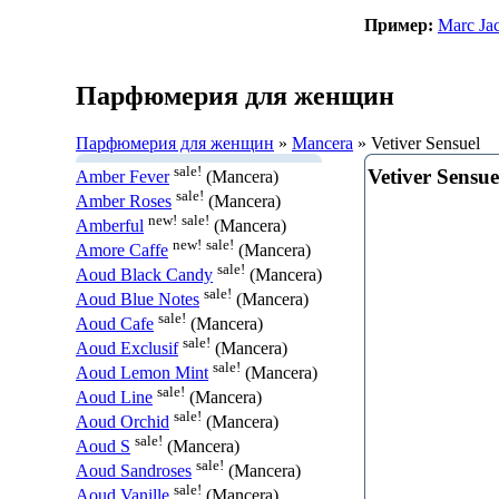
Пример:
Marc Ja
Парфюмерия для женщин
Парфюмерия для женщин
»
Mancera
» Vetiver Sensuel
sale!
Vetiver Sensue
Amber Fever
(Mancera)
sale!
Amber Roses
(Mancera)
new!
sale!
Amberful
(Mancera)
new!
sale!
Amore Caffe
(Mancera)
sale!
Aoud Black Candy
(Mancera)
sale!
Aoud Blue Notes
(Mancera)
sale!
Aoud Cafe
(Mancera)
sale!
Aoud Exclusif
(Mancera)
sale!
Aoud Lemon Mint
(Mancera)
sale!
Aoud Line
(Mancera)
sale!
Aoud Orchid
(Mancera)
sale!
Aoud S
(Mancera)
sale!
Aoud Sandroses
(Mancera)
sale!
Aoud Vanille
(Mancera)