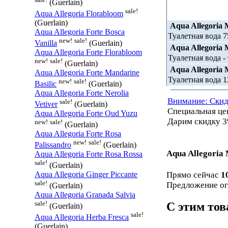
(Guerlain)
sale!
Aqua Allegoria Florabloom
(Guerlain)
Aqua Allegoria M
Aqua Allegoria Forte Bosca
Туалетная вода 7
new!
sale!
Vanilla
(Guerlain)
Aqua Allegoria M
Aqua Allegoria Forte Florabloom
Туалетная вода - 
new!
sale!
(Guerlain)
Aqua Allegoria M
Aqua Allegoria Forte Mandarine
Туалетная вода 1
new!
sale!
Basilic
(Guerlain)
Aqua Allegoria Forte Nerolia
Внимание: Скид
sale!
Vetiver
(Guerlain)
Специальная ц
Aqua Allegoria Forte Oud Yuzu
Дарим скидку 3
new!
sale!
(Guerlain)
Aqua Allegoria Forte Rosa
new!
sale!
Palissandro
(Guerlain)
Aqua Allegoria 
Aqua Allegoria Forte Rosa Rossa
sale!
(Guerlain)
Прямо сейчас
1
Aqua Allegoria Ginger Piccante
sale!
Предложение ог
(Guerlain)
Aqua Allegoria Granada Salvia
sale!
С этим то
(Guerlain)
sale!
Aqua Allegoria Herba Fresca
(Guerlain)