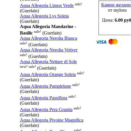
sale!
Камни желани
Aqua Allegoria Limon Verde
от myloru
(Guerlain)
Aqua Allegoria Lys Soleia
Цена:
6.00 руб
(Guerlain)
Aqua Allegoria Mandarine -
sale!
Basilic
(Guerlain)
Aqua Allegoria Nerolia Bianca
sale!
(Guerlain)
Aqua Allegoria Nerolia Vetiver
sale!
(Guerlain)
Aqua Allegoria Nettare di Sole
new!
sale!
(Guerlain)
sale!
Aqua Allegoria Orange Soleia
(Guerlain)
sale!
Aqua Allegoria Pamplelune
(Guerlain)
sale!
Aqua Allegoria Passiflora
(Guerlain)
sale!
Aqua Allegoria Pera Granita
(Guerlain)
Aqua Allegoria Pivoine Magnifica
(Guerlain)
sale!