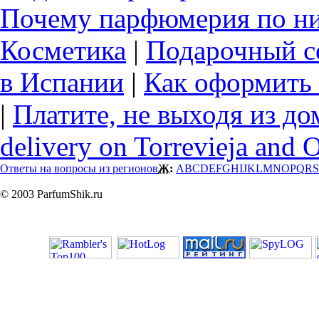
Почему парфюмерия по ни
Косметика
|
Подарочный с
в Испании
|
Как оформить 
|
Платите, не выходя из до
delivery on Torrevieja and 
Ответы на вопросы из регионов
Ж:
A
B
C
D
E
F
G
H
I
J
K
L
M
N
O
P
Q
R
S
© 2003 ParfumShik.ru