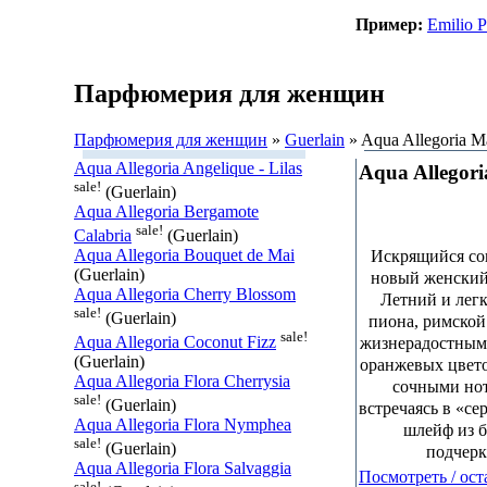
Пример:
Emilio P
Парфюмерия для женщин
Парфюмерия для женщин
»
Guerlain
» Aqua Allegoria Ma
Aqua Allegoria Angelique - Lilas
Aqua Allegori
sale!
(Guerlain)
Aqua Allegoria Bergamote
sale!
Calabria
(Guerlain)
Aqua Allegoria Bouquet de Mai
Искрящийся сою
(Guerlain)
новый женский а
Aqua Allegoria Cherry Blossom
Летний и легк
sale!
(Guerlain)
пиона, римской
sale!
жизнерадостными
Aqua Allegoria Coconut Fizz
(Guerlain)
оранжевых цвето
Aqua Allegoria Flora Cherrysia
сочными нот
sale!
(Guerlain)
встречаясь в «се
Aqua Allegoria Flora Nymphea
шлейф из б
sale!
(Guerlain)
подчерк
Aqua Allegoria Flora Salvaggia
Посмотреть / ост
sale!