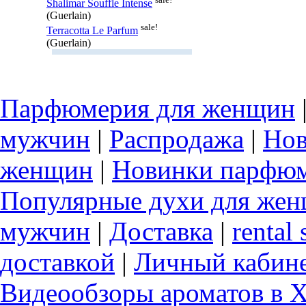
Shalimar Souffle Intense
(Guerlain)
sale!
Terracotta Le Parfum
(Guerlain)
Парфюмерия для женщин
мужчин
|
Распродажа
|
Нов
женщин
|
Новинки парфюм
Популярные духи для же
мужчин
|
Доставка
|
rental 
доставкой
|
Личный кабин
Видеообзоры ароматов в 