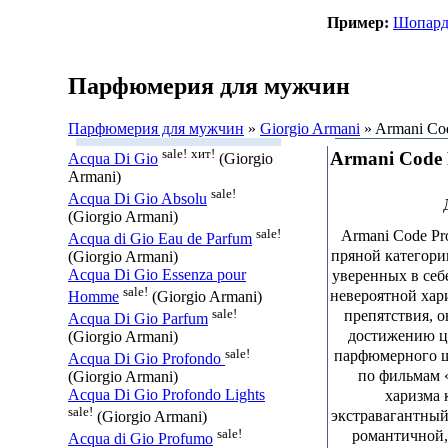
Пример:
Шопар
Парфюмерия для мужчин
Парфюмерия для мужчин
»
Giorgio Armani
» Armani Co
sale!
хит!
Armani Code
Acqua Di Gio
(Giorgio
Armani)
sale!
Acqua Di Gio Absolu
(Giorgio Armani)
sale!
Armani Code Pr
Acqua di Gio Eau de Parfum
пряной категории
(Giorgio Armani)
Acqua Di Gio Essenza pour
уверенных в себ
sale!
невероятной хар
Homme
(Giorgio Armani)
sale!
препятствия, о
Acqua Di Gio Parfum
достижению ц
(Giorgio Armani)
sale!
парфюмерного ш
Acqua Di Gio Profondo
по фильмам 
(Giorgio Armani)
Acqua Di Gio Profondo Lights
харизма 
sale!
экстравагантный
(Giorgio Armani)
sale!
романтичной,
Acqua di Gio Profumo