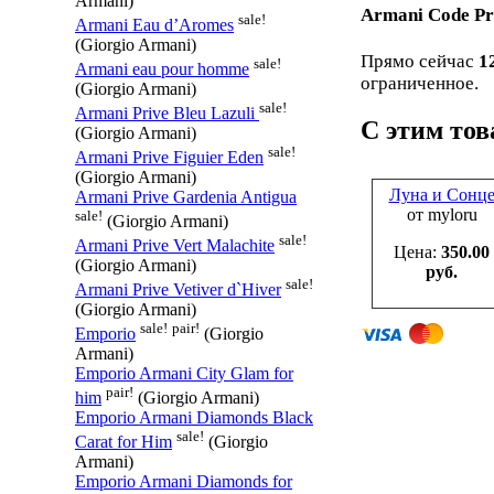
Armani)
Armani Code P
sale!
Armani Eau d’Aromes
(Giorgio Armani)
Прямо сейчас
1
sale!
Armani eau pour homme
ограниченное.
(Giorgio Armani)
sale!
Armani Prive Bleu Lazuli
С этим то
(Giorgio Armani)
sale!
Armani Prive Figuier Eden
(Giorgio Armani)
Луна и Сонц
Armani Prive Gardenia Antigua
от myloru
sale!
(Giorgio Armani)
sale!
Armani Prive Vert Malachite
Цена:
350.00
(Giorgio Armani)
руб.
sale!
Armani Prive Vetiver d`Hiver
(Giorgio Armani)
sale!
pair!
Emporio
(Giorgio
Armani)
Emporio Armani City Glam for
pair!
him
(Giorgio Armani)
Emporio Armani Diamonds Black
sale!
Carat for Him
(Giorgio
Armani)
Emporio Armani Diamonds for