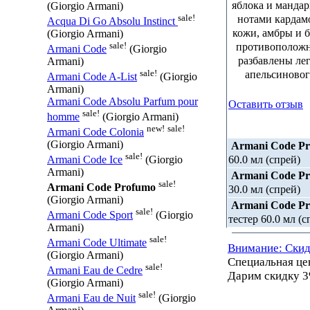
яблока и манда
(Giorgio Armani)
sale!
нотами кардам
Acqua Di Go Absolu Instinct
кожи, амбры и б
(Giorgio Armani)
sale!
противоположн
Armani Code
(Giorgio
разбавлены лег
Armani)
sale!
апельсиновог
Armani Code A-List
(Giorgio
Armani)
Armani Code Absolu Parfum pour
Оставить отзыв
sale!
homme
(Giorgio Armani)
new!
sale!
Armani Code Colonia
(Giorgio Armani)
Armani Code P
sale!
60.0 мл (спрей)
Armani Code Ice
(Giorgio
Armani)
Armani Code P
sale!
Armani Code Profumo
30.0 мл (спрей)
(Giorgio Armani)
Armani Code P
sale!
Armani Code Sport
(Giorgio
тестер 60.0 мл (с
Armani)
sale!
Armani Code Ultimate
Внимание: Скид
(Giorgio Armani)
Специальная ц
sale!
Armani Eau de Cedre
Дарим скидку 3
(Giorgio Armani)
sale!
Armani Eau de Nuit
(Giorgio