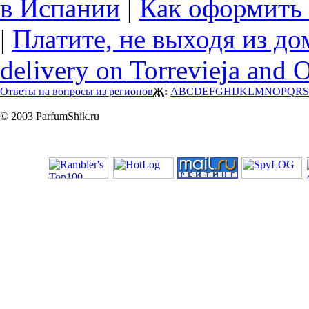
в Испании
|
Как оформить 
|
Платите, не выходя из до
delivery on Torrevieja and 
Ответы на вопросы из регионов
Ж:
A
B
C
D
E
F
G
H
I
J
K
L
M
N
O
P
Q
R
S
© 2003 ParfumShik.ru