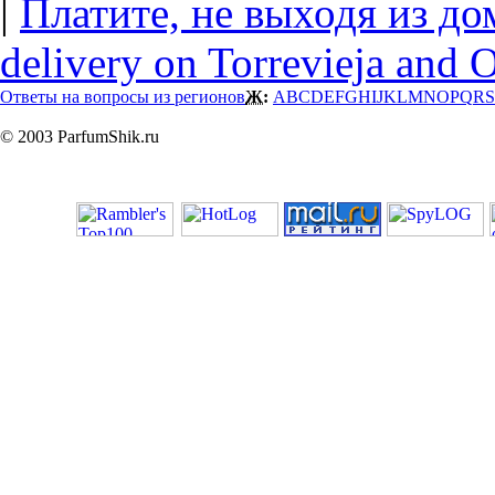
|
Платите, не выходя из до
delivery on Torrevieja and 
Ответы на вопросы из регионов
Ж:
A
B
C
D
E
F
G
H
I
J
K
L
M
N
O
P
Q
R
S
© 2003 ParfumShik.ru