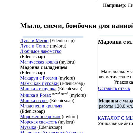
Например:
Ли
Мыло, свечи, бомбочки для ванно
Луна и Месяц
(Edenicsoap)
Мадонна с м
Луна и Сонце
(myloru)
Любимое лакомство
(Edenicsoap)
Магическая кошка
(myloru)
Мадонна с младенцем
Материалы: мыль
(Edenicsoap)
косметические 
Макарун с Розами
(myloru)
Упаковка
Мамы как пуговки
(Edenicsoap)
Оставить отзыв
Мишка - игрушка
(Edenicsoap)
new!
хит!
Мишка в Розах
(myloru)
Мишка из роз
(Edenicsoap)
Мадонна с мла
Младенец в крыльях
работы 120.0 мл.
(Edenicsoap)
Мороженное рожок
(myloru)
КАТАЛОГ С М
Морская свежесть
(myloru)
Уникальные авто
Музыка
(Edenicsoap)
Мыло скраб с овсянкой и кофе.