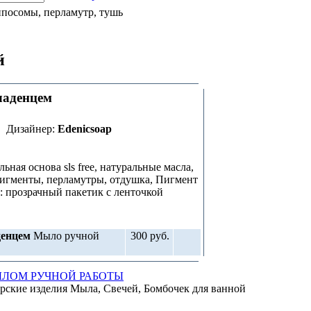
посомы, перламутр, тушь
й
ладенцем
Дизайнер:
Edenicsoap
ная основа sls free, натуральные масла,
пигменты, перламутры, отдушка, Пигмент
: прозрачный пакетик с ленточкой
денцем
Мыло ручной
300 руб.
ЫЛОМ РУЧНОЙ РАБОТЫ
рские изделия Мыла, Свечей, Бомбочек для ванной