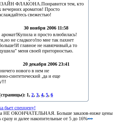
АЙН ФЛАКОНА.Понравится тем, кто
х вечерних ароматов! Просто
аслаждайтесь свежестью!
30 ноября 2006 11:58
 аромат!Купила и просто влюбилась!
ти,но не сладкого!по мне так пахнет
ольше!И главное не навязчивый,а то
душила" меня своей приторностью.
20 декабря 2006 23:41
ничего нового в нем не
нно-синтетический ,да и еще
!!!
(страницы):
1
,
2
,
3
,
4
,
5
,
6
а бьет спеццену!
на НЕ ОКОНЧАТЕЛЬНАЯ. Больше заказов-ниже цены
сразу и далее накопительные от 5 до 16%