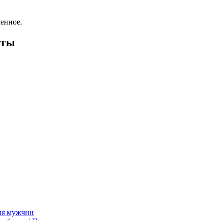
енное.
оты
ля мужчин