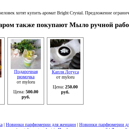
человек хотят купить аромат Bright Crystal.
Предложение огранич
варом также покупают Мыло ручной раб
Подарочная
Капля Лотуса
рюмочка
от myloru
от myloru
Цена:
250.00
Цена:
500.00
руб.
руб.
жа
|
Новинки парфюмерии для женщин
|
Новинки парфюмерии д