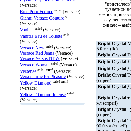
"кристаллов"
(Versace)
туалетной во
sale!
Eros Pour Femme
(Versace)
композиция сост
sale!
Gianni Versace Couture
юзу, лепестко
(Versace)
финале – амб
sale!
Vanitas
(Versace)
sale!
Vanitas Eau de Toilette
(Versace)
Bright Crystal
М
sale!
Versace New
(Versace)
5.0 мл (flc)
Versace Red Jeans
(Versace)
Bright Crystal
Ге
Versace Versus NEW
(Versace)
Bright Crystal
Ло
sale!
Versace Woman
(Versace)
Bright Crystal
Де
sale!
хит!
Versense
(Versace)
Bright Crystal
Ту
Versus Time for Pleasure
(Versace)
(спрей)
sale!
хит!
Yellow Diamond
Bright Crystal
Де
(Versace)
sale!
Yellow Diamond Intense
Bright Crystal
те
(Versace)
мл (спрей)
Bright Crystal
Ту
(спрей)
Bright Crystal
Ту
90.0 мл (спрей)