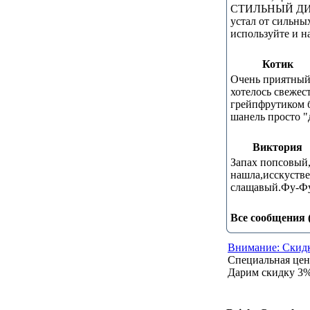
СТИЛЬНЫЙ ДИЗ
устал от сильны
используйте и н
Котик
Очень приятный
хотелось свежес
грейпфрутиком б
шанель просто "
Виктория
Запах попсовый,
нашла,исскустве
слащавый.Фу-Фу
Все сообщения 
Внимание: Скидк
Специальная це
Дарим скидку 3% 