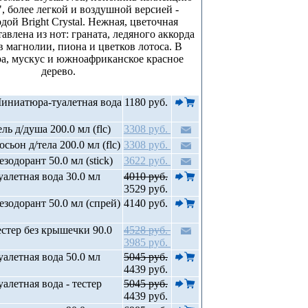
, более легкой и воздушной версией -
дой Bright Crystal. Нежная, цветочная
авлена из нот: граната, ледяного аккорда
в магнолии, пиона и цветков лотоса. В
ра, мускус и южноафриканское красное
дерево.
иниатюра-туалетная вода
1180 руб.
ль д/душа 200.0 мл (flc)
3308 руб.
сьон д/тела 200.0 мл (flc)
3308 руб.
зодорант 50.0 мл (stick)
3622 руб.
алетная вода 30.0 мл
4010 руб.
3529 руб.
зодорант 50.0 мл (спрей)
4140 руб.
стер без крышечки 90.0
4528 руб.
3985 руб.
алетная вода 50.0 мл
5045 руб.
4439 руб.
алетная вода - тестер
5045 руб.
4439 руб.