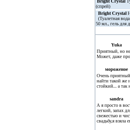
Bright Crystal
Ту
(спрей)
Bright Crystal
Н
(Туалетная вода 
50 мл., гель для 
Yuka
Приятный, но не 
Может, даже про
мороженое
Очень приятный..
найти такой же 
стойкий... а так 
sandra
А я просто в вос
легкий, запах д
свежестью и чис
свадьбу,я взяла 