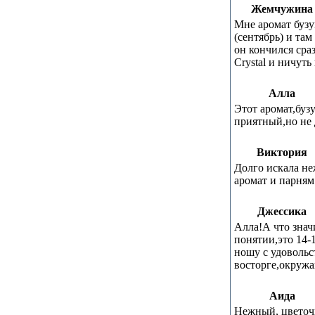
Жемчужина
Мне аромат бузу
(сентябрь) и там
он кончился сраз
Crystal и ничуть
Алла
Этот аромат,буз
приятный,но не 
Виктория
Долго искала н
аромат и парням
Джессика
Алла!А что знач
понятии,это 14-
ношу с удовольс
восторге,окруж
Аида
Нежный, цвето