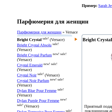
Пример:
Sarah Je
Парфюмерия для женщин
Парфюмерия для женщин
» Versace
sale!
Bright Crystal
Bright Crystal
(Versace)
sale!
Bright Crystal Absolu
(Versace)
new!
sale!
Bright Crystal Parfum
(Versace)
new!
sale!
Crystal Emerald
(Versace)
sale!
Crystal Noir
(Versace)
new!
sale!
Crystal Noir Parfum
(Versace)
sale!
Dylan Blue Pour Femme
(Versace)
new!
Dylan Purple Pour Femme
sale!
(Versace)
Приятный подар
sale!
поклонницам ар
Dylan Turquoise Pour Femme