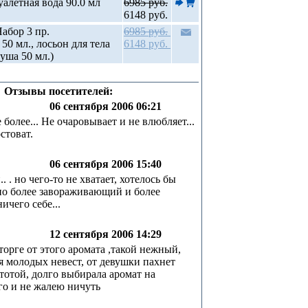
алетная вода 90.0 мл
6985 руб.
6148 руб.
абор 3 пр.
6985 руб.
50 мл., лосьон для тела
6148 руб.
душа 50 мл.)
Отзывы посетителей:
06 сентября 2006 06:21
более... Не очаровывает и не влюбляет...
стоват.
06 сентября 2006 15:40
 . но чего-то не хватает, хотелось бы
но более завораживающий и более
ничего себе...
12 сентября 2006 14:29
торге от этого аромата ,такой нежный,
ля молодых невест, от девушки пахнет
тотой, долго выбирала аромат на
его и не жалею ничуть