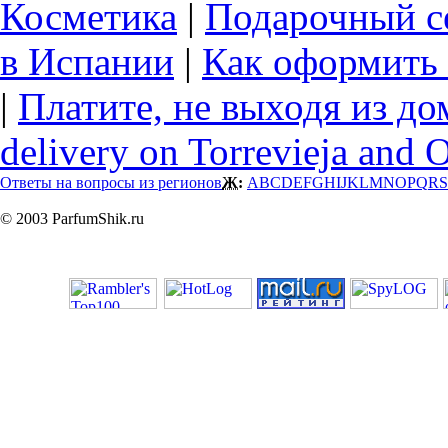
Косметика
|
Подарочный с
в Испании
|
Как оформить 
|
Платите, не выходя из до
delivery on Torrevieja and 
Ответы на вопросы из регионов
Ж:
A
B
C
D
E
F
G
H
I
J
K
L
M
N
O
P
Q
R
S
© 2003 ParfumShik.ru