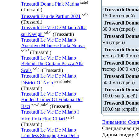
sale!
Trussardi Donna Pink Marina
Trussardi Donna
(Trussardi)
sale!
15.0 мл (спрей)
Trussardi Eau de Parfum 2021
(Trussardi)
Trussardi Donna
Trussardi Le Vie De Milano Alba
30.0 мл (спрей)
sale!
sui Navigli
(Trussardi)
Trussardi Donna
Trussardi Le Vie De Milano
мл (спрей)
Aperitivo Milanese Porta Nuova
Trussardi Donna
sale!
(Trussardi)
тестер 100.0 мл (
Trussardi Le Vie De Milano
Trussardi Donna
Behind The Curtain Piazza Alla
тестер 100.0 мл (
sale!
Scala
(Trussardi)
Trussardi Le Vie De Milano
Trussardi Donna
new!
sale!
50.0 мл (спрей)
District Of Nolo
(Trussardi)
Trussardi Donna
Trussardi Le Vie De Milano
100.0 мл (спрей)
Hidden Corner Of Fontana Dei
Trussardi Donna
new!
sale!
Baci
(Trussardi)
100.0 мл (спрей)
Trussardi Le Vie De Milano I
sale!
Vicoli Via Fiori Chiari
Внимание: Скид
(Trussardi)
Специальная ц
Trussardi Le Vie De Milano
Дарим скидку 3
Limitless Shopping Via Della