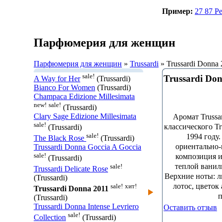
Пример:
27 87 P
Парфюмерия для женщин
Парфюмерия для женщин
»
Trussardi
» Trussardi Donna 
sale!
Trussardi Do
A Way for Her
(Trussardi)
Bianco For Women
(Trussardi)
Champaca Edizione Millesimata
new!
sale!
(Trussardi)
Clary Sage Edizione Millesimata
Аромат Trussa
sale!
классического Tr
(Trussardi)
sale!
1994 году
The Black Rose
(Trussardi)
ориентально-
Trussardi Donna Goccia A Goccia
sale!
композиция и
(Trussardi)
теплой ваниль
sale!
Trussardi Delicate Rose
Верхние ноты: л
(Trussardi)
лотос, цветок 
sale!
хит!
Trussardi Donna 2011
п
(Trussardi)
Trussardi Donna Intense Levriero
Оставить отзыв
sale!
Collection
(Trussardi)