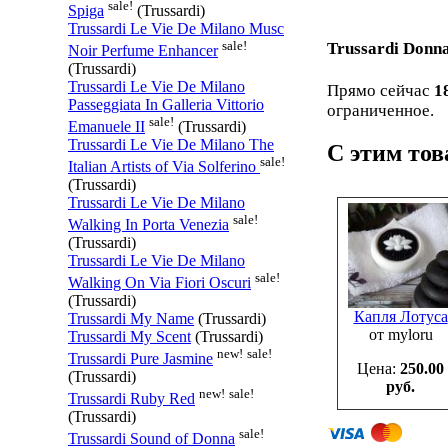
sale!
Spiga
(Trussardi)
Trussardi Le Vie De Milano Musc
sale!
Trussardi Donn
Noir Perfume Enhancer
(Trussardi)
Trussardi Le Vie De Milano
Прямо сейчас
1
Passeggiata In Galleria Vittorio
ограниченное.
sale!
Emanuele II
(Trussardi)
Trussardi Le Vie De Milano The
С этим то
sale!
Italian Artists of Via Solferino
(Trussardi)
Trussardi Le Vie De Milano
sale!
Walking In Porta Venezia
(Trussardi)
Trussardi Le Vie De Milano
sale!
Walking On Via Fiori Oscuri
(Trussardi)
Капля Лотуса
Trussardi My Name
(Trussardi)
от myloru
Trussardi My Scent
(Trussardi)
new!
sale!
Trussardi Pure Jasmine
Цена:
250.00
(Trussardi)
руб.
new!
sale!
Trussardi Ruby Red
(Trussardi)
sale!
Trussardi Sound of Donna