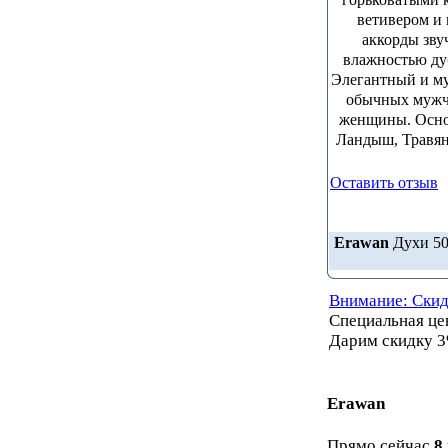
ветивером и
аккорды зву
влажностью ду
Элегантный и му
обычных мужчи
женщины. Осно
Ландыш, Травян
Оставить отзыв
Erawan
Духи 50
Внимание: Скид
Специальная ц
Дарим скидку 3
Erawan
Прямо сейчас
8