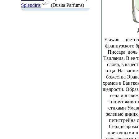
sale!
Splendiris
(Dusita Parfums)
Erawan – цветоч
французского бр
Писсара, дочь
Таиланда. В ее 
слова, в каче
отца. Название
божества Эрава
храмов в Бангко
щедрости. Образ
сена и в свеж
топчут живот
стихами Умав
зеленью диких 
петитгрейна с
Сердце аромат
цветочными н
горьковатыми 