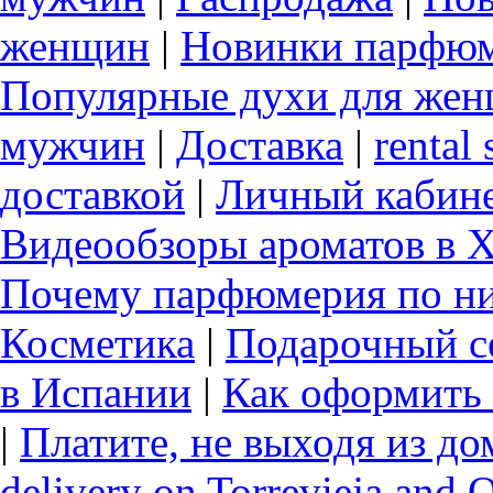
женщин
|
Новинки парфюм
Популярные духи для же
мужчин
|
Доставка
|
rental 
доставкой
|
Личный кабин
Видеообзоры ароматов в 
Почему парфюмерия по ни
Косметика
|
Подарочный с
в Испании
|
Как оформить 
|
Платите, не выходя из до
delivery on Torrevieja and 