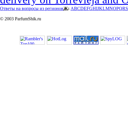
Ответы на вопросы из регионов
Ж:
A
B
C
D
E
F
G
H
I
J
K
L
M
N
O
P
Q
R
S
© 2003 ParfumShik.ru