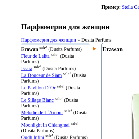
Пример:
Stella C
Парфюмерия для женщин
Парфюмерия для женщин
» Dusita Parfums
sale!
Erawan
Erawan
(Dusita Parfums)
sale!
Fleur de Lalita
(Dusita
Parfums)
sale!
Issara
(Dusita Parfums)
sale!
La Douceur de Siam
(Dusita
Parfums)
sale!
Le Pavillon D`Or
(Dusita
Parfums)
sale!
Le Sillage Blanc
(Dusita
Parfums)
sale!
Melodie de L`Amour
(Dusita
Parfums)
sale!
Moonlight In Chiangmai
(Dusita Parfums)
sale!
Oudh Infini
(Dusita Parfums)