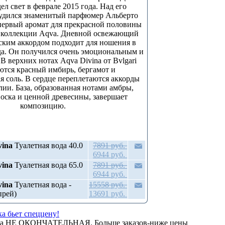
дел свет в феврале 2015 года. Над его
рудился знаменитый парфюмер Альберто
первый аромат для прекрасной половины
в коллекции Aqva. Дневной освежающий
ким аккордом подходит для ношения в
да. Он получился очень эмоциональным и
В верхних нотах Aqva Divina от Bvlgari
ются красный имбирь, бергамот и
я соль. В сердце переплетаются аккорды
лии. База, образованная нотами амбры,
оска и ценной древесины, завершает
композицию.
vina
Туалетная вода 40.0
7891 руб.
6944 руб.
vina
Туалетная вода 65.0
7891 руб.
6944 руб.
vina
Туалетная вода -
15558 руб.
прей)
13691 руб.
а бьет спеццену!
на НЕ ОКОНЧАТЕЛЬНАЯ. Больше заказов-ниже цены