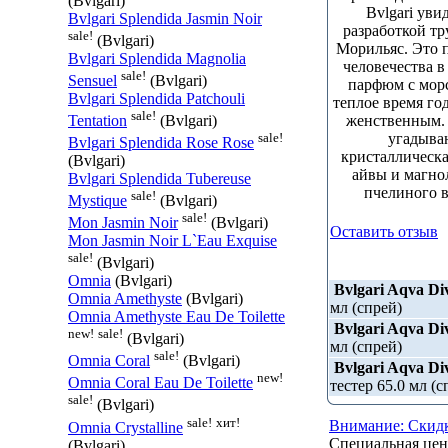
(Bvlgari)
Bvlgari уви
Bvlgari Splendida Jasmin Noir
разработкой т
sale!
(Bvlgari)
Морильяс. Это 
Bvlgari Splendida Magnolia
человечества 
sale!
Sensuel
(Bvlgari)
парфюм с морс
Bvlgari Splendida Patchouli
теплое время го
sale!
женственным. 
Tentation
(Bvlgari)
sale!
угадыва
Bvlgari Splendida Rose Rose
кристаллическа
(Bvlgari)
айвы и магно
Bvlgari Splendida Tubereuse
пчелиного в
sale!
Mystique
(Bvlgari)
sale!
Mon Jasmin Noir
(Bvlgari)
Оставить отзыв
Mon Jasmin Noir L`Eau Exquise
sale!
(Bvlgari)
Omnia
(Bvlgari)
Bvlgari Aqva Di
Omnia Amethyste
(Bvlgari)
мл (спрей)
Omnia Amethyste Eau De Toilette
Bvlgari Aqva Di
new!
sale!
(Bvlgari)
мл (спрей)
sale!
Omnia Coral
(Bvlgari)
Bvlgari Aqva Di
new!
Omnia Coral Eau De Toilette
тестер 65.0 мл (с
sale!
(Bvlgari)
sale!
хит!
Внимание: Скидк
Omnia Crystalline
Специальная це
(Bvlgari)