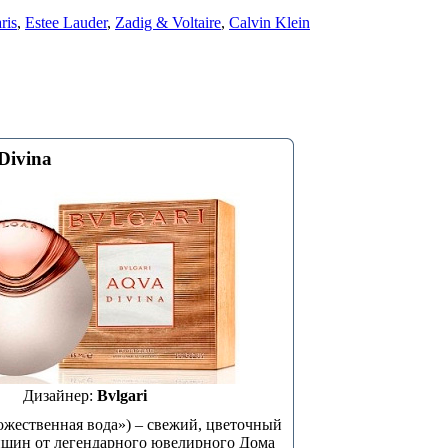
ris
,
Estee Lauder
,
Zadig & Voltaire
,
Calvin Klein
Divina
Дизайнер:
Bvlgari
ожественная вода») – свежий, цветочный
нщин от легендарного ювелирного Дома