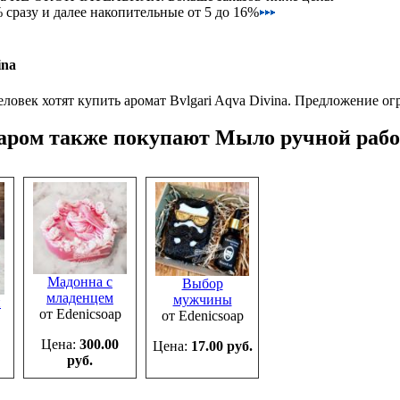
сразу и далее накопительные от 5 до 16%
ina
ловек хотят купить аромат Bvlgari Aqva Divina.
Предложение ог
варом также покупают Мыло ручной раб
Мадонна с
Выбор
младенцем
мужчины
и
от Edenicsoap
от Edenicsoap
Цена:
300.00
Цена:
17.00 руб.
руб.