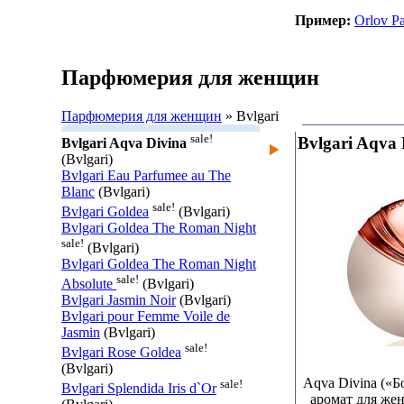
Пример:
Orlov Pa
Парфюмерия для женщин
Парфюмерия для женщин
» Bvlgari
sale!
Bvlgari Aqva 
Bvlgari Aqva Divina
(Bvlgari)
Bvlgari Eau Parfumee au The
Blanc
(Bvlgari)
sale!
Bvlgari Goldea
(Bvlgari)
Bvlgari Goldea The Roman Night
sale!
(Bvlgari)
Bvlgari Goldea The Roman Night
sale!
Absolute
(Bvlgari)
Bvlgari Jasmin Noir
(Bvlgari)
Bvlgari pour Femme Voile de
Jasmin
(Bvlgari)
sale!
Bvlgari Rose Goldea
(Bvlgari)
Aqva Divina («Б
sale!
Bvlgari Splendida Iris d`Or
аромат для же