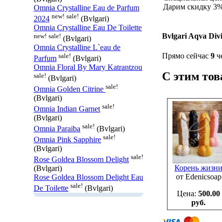
Дарим скидку 3% 
Omnia Crystalline Eau de Parfum
new!
sale!
2024
(Bvlgari)
Omnia Crystalline Eau De Toilette
Bvlgari Aqva Div
new!
sale!
(Bvlgari)
Omnia Crystalline L`eau de
Прямо сейчас
9
че
sale!
Parfum
(Bvlgari)
Omnia Floral By Mary Katrantzou
С этим то
sale!
(Bvlgari)
sale!
Omnia Golden Citrine
(Bvlgari)
sale!
Omnia Indian Garnet
(Bvlgari)
sale!
Omnia Paraiba
(Bvlgari)
sale!
Omnia Pink Sapphire
(Bvlgari)
sale!
Rose Goldea Blossom Delight
Корень жизн
(Bvlgari)
от Edenicsoap
Rose Goldea Blossom Delight Eau
sale!
De Toilette
(Bvlgari)
Цена:
500.00
руб.