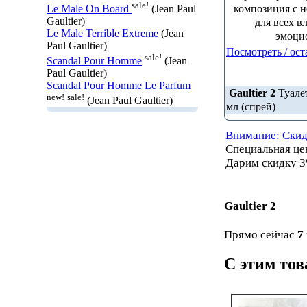
sale!
композиция с н
Le Male On Board
(Jean Paul
Gaultier)
для всех в
Le Male Terrible Extreme
(Jean
эмоцио
Paul Gaultier)
Посмотреть / ост
sale!
Scandal Pour Homme
(Jean
Paul Gaultier)
Scandal Pour Homme Le Parfum
Gaultier 2
Туалет
new!
sale!
(Jean Paul Gaultier)
мл (спрей)
Внимание: Скид
Специальная ц
Дарим скидку 3
Gaultier 2
Прямо сейчас
7
С этим то