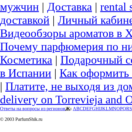
мужчин
|
Доставка
|
rental 
доставкой
|
Личный кабин
Видеообзоры ароматов в 
Почему парфюмерия по ни
Косметика
|
Подарочный с
в Испании
|
Как оформить 
|
Платите, не выходя из до
delivery on Torrevieja and 
Ответы на вопросы из регионов
Ж:
A
B
C
D
E
F
G
H
I
J
K
L
M
N
O
P
Q
R
S
© 2003 ParfumShik.ru