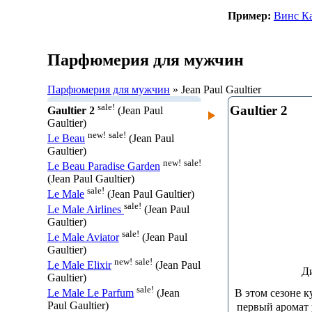
Пример:
Винс К
Парфюмерия для мужчин
Парфюмерия для мужчин
» Jean Paul Gaultier
sale!
Gaultier 2
Gaultier 2
(Jean Paul
Gaultier)
new!
sale!
Le Beau
(Jean Paul
Gaultier)
new!
sale!
Le Beau Paradise Garden
(Jean Paul Gaultier)
sale!
Le Male
(Jean Paul Gaultier)
sale!
Le Male Airlines
(Jean Paul
Gaultier)
sale!
Le Male Aviator
(Jean Paul
Gaultier)
new!
sale!
Le Male Elixir
(Jean Paul
Д
Gaultier)
sale!
В этом сезоне к
Le Male Le Parfum
(Jean
Paul Gaultier)
первый аромат у