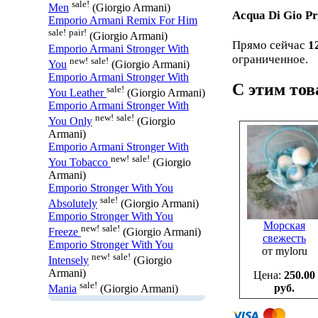
sale!
Men
(Giorgio Armani)
Acqua Di Gio P
Emporio Armani Remix For Him
sale!
pair!
(Giorgio Armani)
Прямо сейчас
1
Emporio Armani Stronger With
ограниченное.
new!
sale!
You
(Giorgio Armani)
Emporio Armani Stronger With
С этим то
sale!
You Leather
(Giorgio Armani)
Emporio Armani Stronger With
new!
sale!
You Only
(Giorgio
Armani)
Emporio Armani Stronger With
new!
sale!
You Tobacco
(Giorgio
Armani)
Emporio Stronger With You
sale!
Absolutely
(Giorgio Armani)
Emporio Stronger With You
Морская
new!
sale!
Freeze
(Giorgio Armani)
свежесть
Emporio Stronger With You
от myloru
new!
sale!
Intensely
(Giorgio
Armani)
Цена:
250.00
sale!
руб.
Mania
(Giorgio Armani)