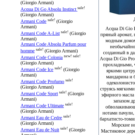
(Giorgio Armani)
sale!
Acqua Di Go Absolu Instinct
(Giorgio Armani)
sale!
Armani Code
(Giorgio
Armani)
Acqua Di Gio 
sale!
Armani Code A-List
(Giorgio
пряный аромат, 
Armani)
модным домом
Armani Code Absolu Parfum pour
необычайно
sale!
homme
(Giorgio Armani)
созданный в да
new!
sale!
Armani Code Colonia
Acqua Di Gio Pr
(Giorgio Armani)
прохладными, 
sale!
Armani Code Ice
(Giorgio
яркими цитру
Armani)
мандарина и 
sale!
Armani Code Profumo
одеколонисто
(Giorgio Armani)
струясь мягкими
sale!
Armani Code Sport
(Giorgio
эфирного масла
Armani)
запахом д
sale!
Armani Code Ultimate
обволакивающ
(Giorgio Armani)
нотами пачули,
sale!
Armani Eau de Cedre
бархатисто-томн
(Giorgio Armani)
Морские но
sale!
Armani Eau de Nuit
(Giorgio
Мастиковое дере