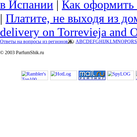
в Испании
|
Как оформить 
|
Платите, не выходя из до
delivery on Torrevieja and 
Ответы на вопросы из регионов
Ж:
A
B
C
D
E
F
G
H
I
J
K
L
M
N
O
P
Q
R
S
© 2003 ParfumShik.ru