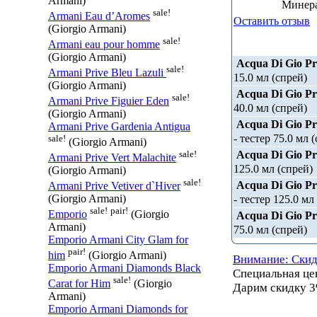
Armani)
Минера
sale!
Armani Eau d’Aromes
Оставить отзыв
(Giorgio Armani)
sale!
Armani eau pour homme
(Giorgio Armani)
Acqua Di Gio P
sale!
Armani Prive Bleu Lazuli
15.0 мл (спрей)
(Giorgio Armani)
Acqua Di Gio P
sale!
Armani Prive Figuier Eden
40.0 мл (спрей)
(Giorgio Armani)
Acqua Di Gio P
Armani Prive Gardenia Antigua
- тестер 75.0 мл 
sale!
(Giorgio Armani)
Acqua Di Gio P
sale!
Armani Prive Vert Malachite
125.0 мл (спрей)
(Giorgio Armani)
sale!
Acqua Di Gio P
Armani Prive Vetiver d`Hiver
- тестер 125.0 мл
(Giorgio Armani)
sale!
pair!
Emporio
(Giorgio
Acqua Di Gio P
Armani)
75.0 мл (спрей)
Emporio Armani City Glam for
pair!
him
(Giorgio Armani)
Внимание: Скид
Emporio Armani Diamonds Black
Специальная ц
sale!
Carat for Him
(Giorgio
Дарим скидку 3
Armani)
Emporio Armani Diamonds for